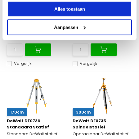
Professioneel, compact en
Professioneel en robuust
robuust spindelstatief...
spindelstatief voor bou...
Alles toestaan
Op voorraad
Op voorraad
Aanpassen
€ 175,-
€ 125,-
€ 199,-
€ 149,-
Excl. btw
Excl. btw
€ 151,25
Incl. btw
€ 180,29
Incl. btw
Vergelijk
Vergelijk
170cm
300cm
DeWalt DE0736
DeWalt DE0735
Standaard Statief
Spindelstatief
Standaard DeWalt statief
Opdraaibaar DeWalt statief