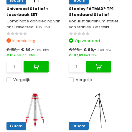
150cm
160cm
Universeel Statief +
Stanley FATMAX® TP1
Laserbaak SET
Standaard Statief
Combinatie aanbieding van
Robuust aluminium statief
ons universeel TBS-150...
van Stanley. Geschikt ...
In bestelling
Op voorraad
€ 158,-
€ 89,-
€ 105,-
€ 89,-
Excl. btw
Excl. btw
€ 107,69
Incl. btw
€ 107,69
Incl. btw
Vergelijk
Vergelijk
170cm
180cm