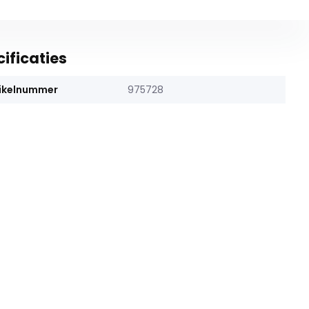
ificaties
ikelnummer
975728