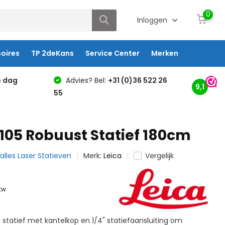
0
Inloggen
oires
TP 2deKans
Service Center
Merken
e dag
Advies? Bel:
+31 (0)36 522 26
9,1
55
 105 Robuust Statief 180cm
 alles Laser Statieven
Merk:
Leica
Vergelijk
btw
statief met kantelkop en 1/4" statiefaansluiting om