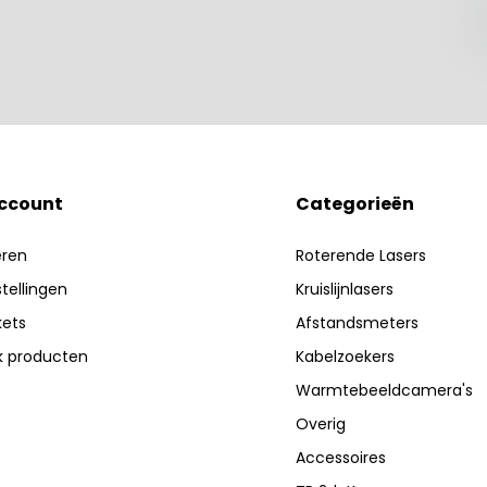
account
Categorieën
eren
Roterende Lasers
stellingen
Kruislijnlasers
kets
Afstandsmeters
jk producten
Kabelzoekers
Warmtebeeldcamera's
Overig
Accessoires