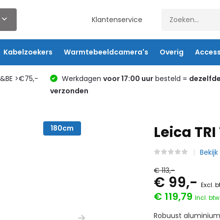
Klantenservice
Kabelzoekers
Warmtebeeldcamera's
Overig
Access
L&BE >€75,-
Werkdagen
voor 17:00 uur
besteld =
dezelfd
verzonden
Leica TRI
180cm
Bekijk
€ 113,-
€ 99,-
Excl. 
€ 119,79
Incl. btw
Robuust aluminium 