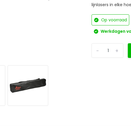
lijnlasers in elke ho
Op voorraad
Werkdagen voo
-
+