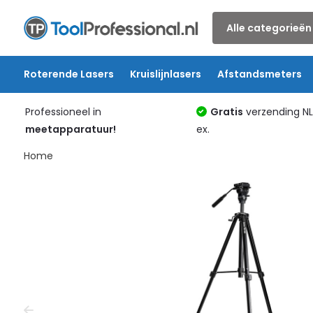
Alle categorieën
Roterende Lasers
Kruislijnlasers
Afstandsmeters
Professioneel in
Gratis
verzending N
meetapparatuur!
ex.
Home