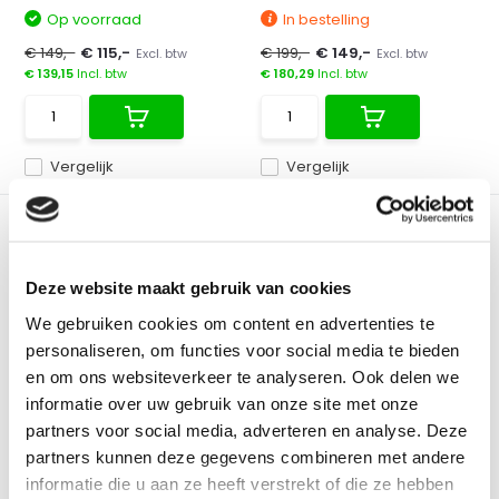
Op voorraad
In bestelling
€ 149,-
€ 115,-
€ 199,-
€ 149,-
Excl. btw
Excl. btw
€ 139,15
Incl. btw
€ 180,29
Incl. btw
Vergelijk
Vergelijk
Deze website maakt gebruik van cookies
We gebruiken cookies om content en advertenties te
personaliseren, om functies voor social media te bieden
Leica Koffer Rugby 800
Topcon Koffer RL-H5A |
en om ons websiteverkeer te analyseren. Ook delen we
RL-H5B
Leica transportkoffer voor
informatie over uw gebruik van onze site met onze
Rugby 800 serie, waar...
Losse transportkoffer voor
partners voor social media, adverteren en analyse. Deze
TOPCON RL-H5A en RL-H...
partners kunnen deze gegevens combineren met andere
informatie die u aan ze heeft verstrekt of die ze hebben
Op voorraad
In bestelling