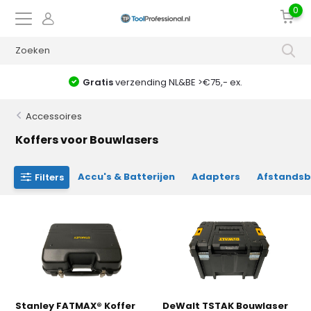
0
voor 17:00 uur = zelfde dag verzonden
Accessoires
Koffers voor Bouwlasers
Accu's & Batterijen
Adapters
Afstandsb
Filters
Stanley FATMAX® Koffer
DeWalt TSTAK Bouwlaser