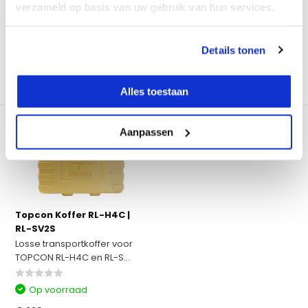
verzameld op basis van uw gebruik van hun services.
€ 199,-
€ 149,-
€ 229,-
Excl. btw
Excl. btw
€ 180,29
Incl. btw
€ 277,09
Incl. btw
Details tonen
Vergelijk
Vergelijk
Alles toestaan
Aanpassen
Topcon Koffer RL-H4C |
RL-SV2S
Losse transportkoffer voor
TOPCON RL-H4C en RL-S...
Op voorraad