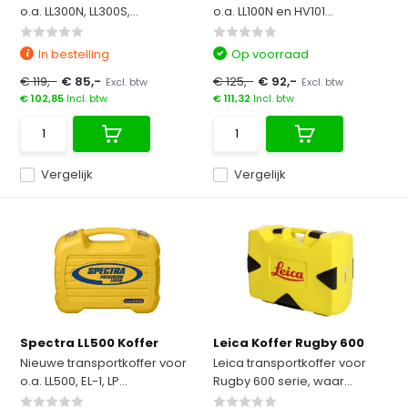
o.a. LL300N, LL300S,...
o.a. LL100N en HV101...
In bestelling
Op voorraad
€ 119,-
€ 85,-
€ 125,-
€ 92,-
Excl. btw
Excl. btw
€ 102,85
Incl. btw
€ 111,32
Incl. btw
Vergelijk
Vergelijk
Spectra LL500 Koffer
Leica Koffer Rugby 600
Nieuwe transportkoffer voor
Leica transportkoffer voor
o.a. LL500, EL-1, LP...
Rugby 600 serie, waar...