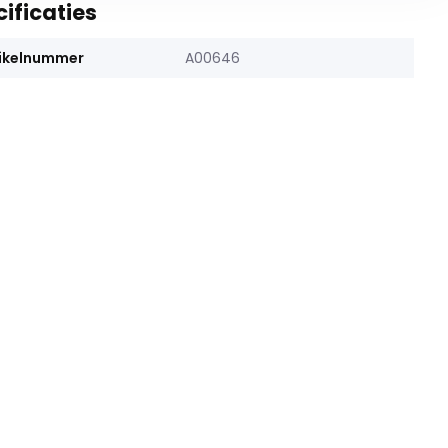
ificaties
ikelnummer
A00646