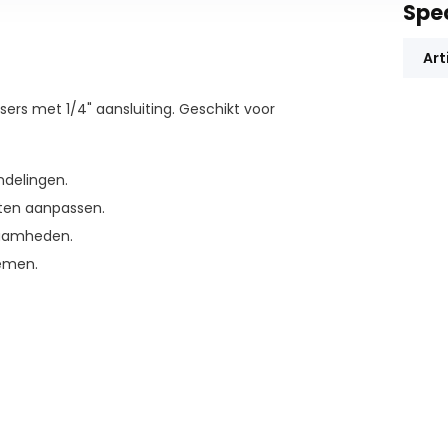
Spec
Art
sers met 1/4" aansluiting. Geschikt voor
ndelingen.
ten aanpassen.
zaamheden.
nemen.