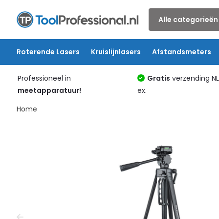
Alle categorieën
Roterende Lasers
Kruislijnlasers
Afstandsmeters
Professioneel in
Gratis
verzending N
meetapparatuur!
ex.
Home