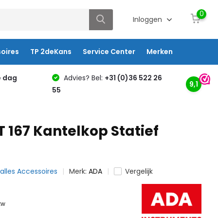
0
Inloggen
oires
TP 2deKans
Service Center
Merken
e dag
Advies? Bel:
+31 (0)36 522 26
9,1
55
 167 Kantelkop Statief
 alles Accessoires
Merk:
ADA
Vergelijk
btw