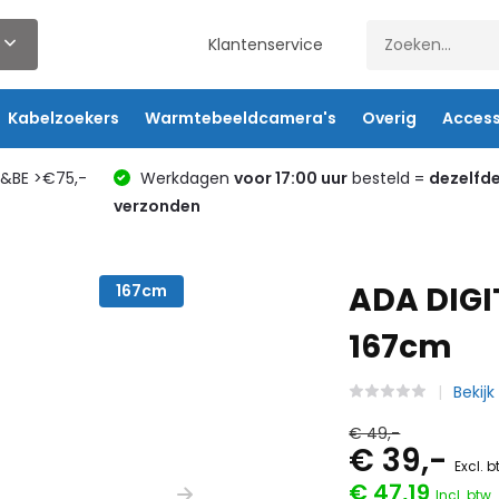
Klantenservice
Kabelzoekers
Warmtebeeldcamera's
Overig
Access
L&BE >€75,-
Werkdagen
voor 17:00 uur
besteld =
dezelfd
verzonden
ADA DIGIT
167cm
167cm
Bekijk
€ 49,-
€ 39,-
Excl. 
€ 47,19
Incl. btw