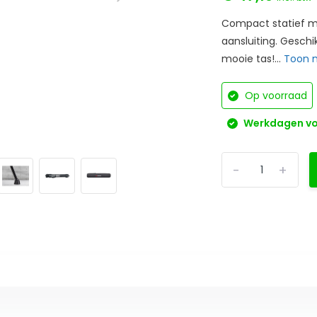
Compact statief me
aansluiting. Gesch
mooie tas!...
Toon 
Op voorraad
Werkdagen voo
-
+