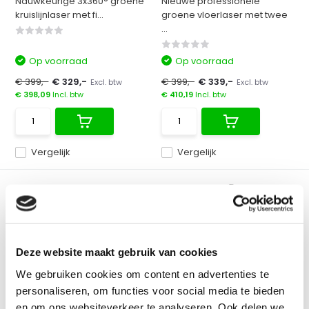
Nauwkeurige 3x360° groene
Nieuwe professionele
kruislijnlaser met fi...
groene vloerlaser met twee
...
Op voorraad
Op voorraad
€ 399,-
€ 329,-
€ 399,-
€ 339,-
Excl. btw
Excl. btw
€ 398,09
Incl. btw
€ 410,19
Incl. btw
Vergelijk
Vergelijk
Deze website maakt gebruik van cookies
GROEN
GROEN
We gebruiken cookies om content en advertenties te
FUTECH MultiCross 3D
ADA LaserTANK 4-360 4D
personaliseren, om functies voor social media te bieden
Compact Kruislijnlaser
Laser
Groen
en om ons websiteverkeer te analyseren. Ook delen we
De nieuwste 4D laser van