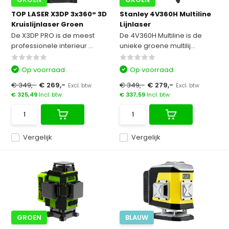
TOP LASER X3DP 3x360° 3D
Stanley 4V360H Multiline
Kruislijnlaser Groen
Lijnlaser
De X3DP PRO is de meest
De 4V360H Multiline is de
professionele interieur ...
unieke groene multilij...
Op voorraad
Op voorraad
€ 349,-
€ 269,-
€ 349,-
€ 279,-
Excl. btw
Excl. btw
€ 325,49
Incl. btw
€ 337,59
Incl. btw
Vergelijk
Vergelijk
GROEN
BLAUW