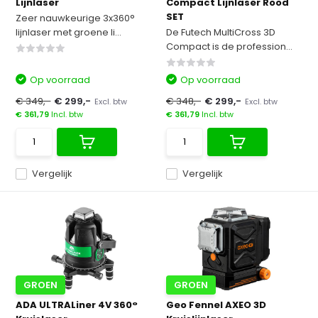
Lijnlaser
Compact Lijnlaser Rood
SET
Zeer nauwkeurige 3x360°
lijnlaser met groene li...
De Futech MultiCross 3D
Compact is de profession...
Op voorraad
Op voorraad
€ 349,-
€ 299,-
€ 348,-
€ 299,-
Excl. btw
Excl. btw
€ 361,79
Incl. btw
€ 361,79
Incl. btw
Vergelijk
Vergelijk
GROEN
GROEN
ADA ULTRALiner 4V 360°
Geo Fennel AXEO 3D