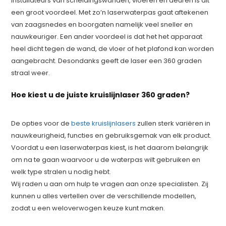
installateurs van scheidingswanden, vloeren en deuren is dit
een groot voordeel. Met zo’n laserwaterpas gaat aftekenen
van zaagsnedes en boorgaten namelijk veel sneller en
nauwkeuriger. Een ander voordeel is dat het het apparaat
heel dicht tegen de wand, de vloer of het plafond kan worden
aangebracht. Desondanks geeft de laser een 360 graden
straal weer.
Hoe kiest u de juiste kruislijnlaser 360 graden?
De opties voor de
beste kruislijnlasers
zullen sterk variëren in
nauwkeurigheid, functies en gebruiksgemak van elk product.
Voordat u een laserwaterpas kiest, is het daarom belangrijk
om na te gaan waarvoor u de waterpas wilt gebruiken en
welk type stralen u nodig hebt.
Wij raden u aan om hulp te vragen aan onze specialisten. Zij
kunnen u alles vertellen over de verschillende modellen,
zodat u een weloverwogen keuze kunt maken.