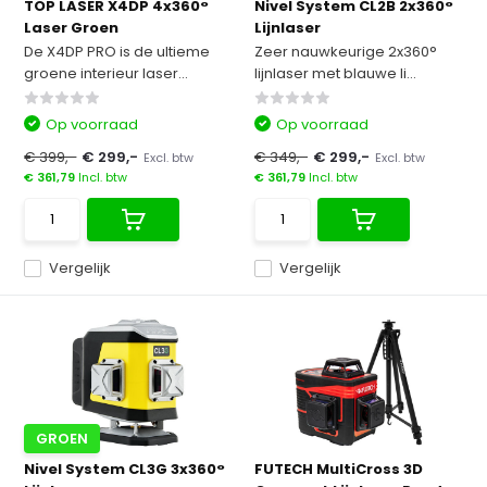
TOP LASER X4DP 4x360°
Nivel System CL2B 2x360°
Laser Groen
Lijnlaser
De X4DP PRO is de ultieme
Zeer nauwkeurige 2x360°
groene interieur laser...
lijnlaser met blauwe li...
Op voorraad
Op voorraad
€ 399,-
€ 299,-
€ 349,-
€ 299,-
Excl. btw
Excl. btw
€ 361,79
Incl. btw
€ 361,79
Incl. btw
Vergelijk
Vergelijk
GROEN
Nivel System CL3G 3x360°
FUTECH MultiCross 3D