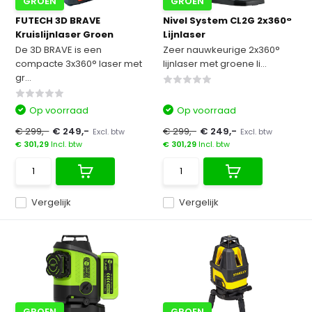
GROEN
GROEN
FUTECH 3D BRAVE
Nivel System CL2G 2x360°
Kruislijnlaser Groen
Lijnlaser
De 3D BRAVE is een
Zeer nauwkeurige 2x360°
compacte 3x360° laser met
lijnlaser met groene li...
gr...
Op voorraad
Op voorraad
€ 299,-
€ 249,-
€ 299,-
€ 249,-
Excl. btw
Excl. btw
€ 301,29
Incl. btw
€ 301,29
Incl. btw
Vergelijk
Vergelijk
GROEN
GROEN