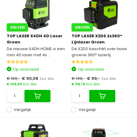
GROEN
GROEN
TOP LASER X4DH 4D Laser
TOP LASER X2DS 2x360°
Groen
Lijnlaser Groen
De nieuwe X4DH HOME is een
De X2DS beschikt over twee
mini 4D laser met 4x ...
groene 360° laserlij...
Op voorraad
Op voorraad
€ 169,-
€ 90,08
€ 149,-
€ 99,-
Excl. btw
Excl. btw
€ 109,00
Incl. btw
€ 119,79
Incl. btw
Vergelijk
Vergelijk