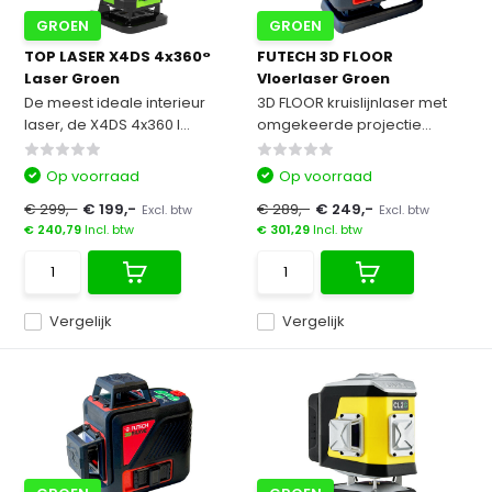
GROEN
GROEN
TOP LASER X4DS 4x360°
FUTECH 3D FLOOR
Laser Groen
Vloerlaser Groen
De meest ideale interieur
3D FLOOR kruislijnlaser met
laser, de X4DS 4x360 l...
omgekeerde projectie...
Op voorraad
Op voorraad
€ 299,-
€ 199,-
€ 289,-
€ 249,-
Excl. btw
Excl. btw
€ 240,79
Incl. btw
€ 301,29
Incl. btw
Vergelijk
Vergelijk