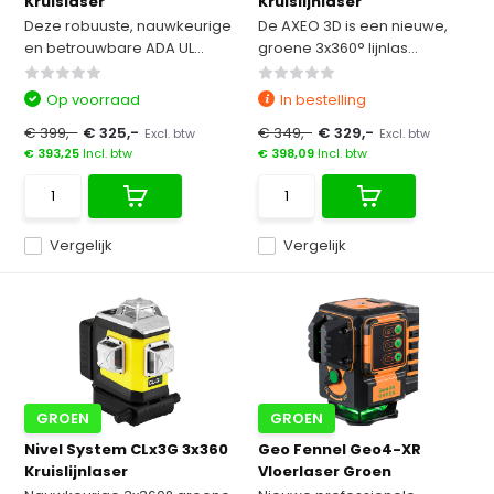
Kruislaser
Kruislijnlaser
Deze robuuste, nauwkeurige
De AXEO 3D is een nieuwe,
en betrouwbare ADA UL...
groene 3x360° lijnlas...
Op voorraad
In bestelling
€ 399,-
€ 325,-
€ 349,-
€ 329,-
Excl. btw
Excl. btw
€ 393,25
Incl. btw
€ 398,09
Incl. btw
Vergelijk
Vergelijk
GROEN
GROEN
Nivel System CLx3G 3x360
Geo Fennel Geo4-XR
Kruislijnlaser
Vloerlaser Groen