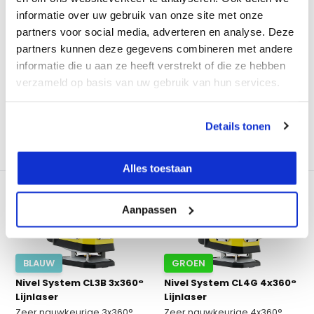
De Futech MultiCross 3D
ADA, de LaserTANK 4-360...
informatie over uw gebruik van onze site met onze
Compacht Groen is volled...
partners voor social media, adverteren en analyse. Deze
partners kunnen deze gegevens combineren met andere
Op voorraad
Op voorraad
informatie die u aan ze heeft verstrekt of die ze hebben
€ 399,-
€ 349,-
€ 399,-
€ 349,-
verzameld op basis van uw gebruik van hun services.
Excl. btw
Excl. btw
€ 422,29
Incl. btw
€ 422,29
Incl. btw
Details tonen
Vergelijk
Vergelijk
Alles toestaan
Aanpassen
BLAUW
GROEN
Nivel System CL3B 3x360°
Nivel System CL4G 4x360°
Lijnlaser
Lijnlaser
Zeer nauwkeurige 3x360°
Zeer nauwkeurige 4x360°