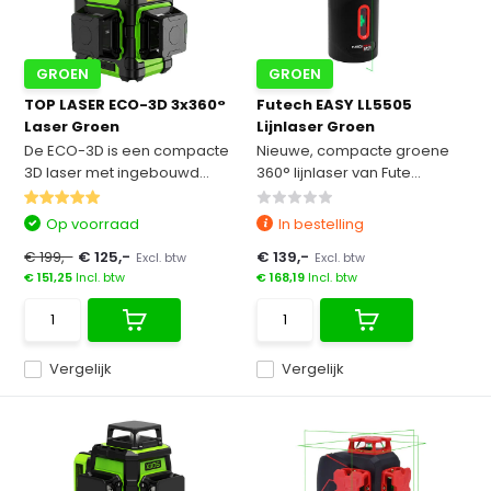
GROEN
GROEN
TOP LASER ECO-3D 3x360°
Futech EASY LL5505
Laser Groen
Lijnlaser Groen
De ECO-3D is een compacte
Nieuwe, compacte groene
3D laser met ingebouwd...
360° lijnlaser van Fute...
Op voorraad
In bestelling
€ 199,-
€ 125,-
€ 139,-
Excl. btw
Excl. btw
€ 151,25
Incl. btw
€ 168,19
Incl. btw
Vergelijk
Vergelijk