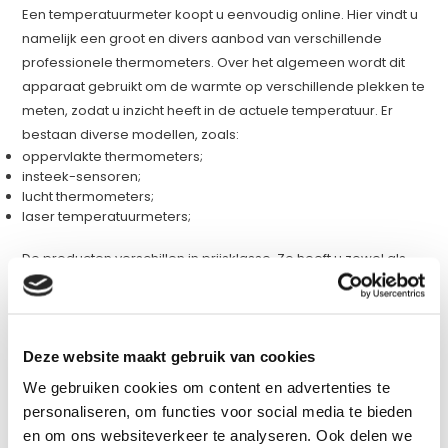
Een temperatuurmeter koopt u eenvoudig online. Hier vindt u
namelijk een groot en divers aanbod van verschillende
professionele thermometers. Over het algemeen wordt dit
apparaat gebruikt om de warmte op verschillende plekken te
meten, zodat u inzicht heeft in de actuele temperatuur. Er
bestaan diverse modellen, zoals:
oppervlakte thermometers;
insteek-sensoren;
lucht thermometers;
laser temperatuurmeters;
De producten verschillen in prijsklasse. Zo heeft u zowel als
professional als doe-het-zelver een uitgebreide keuze. Wilt u
weten welk model geschikt is voor uw werkzaamheden?
Neem contact met ons op! Dan helpen wij met de aankoop
van de juiste digitale temperatuurmeter!
Deze website maakt gebruik van cookies
We gebruiken cookies om content en advertenties te
Hoe kiest u de juiste temperatuurmeter?
personaliseren, om functies voor social media te bieden
In ons assortiment vindt u verschillende modellen. Het verschil
en om ons websiteverkeer te analyseren. Ook delen we