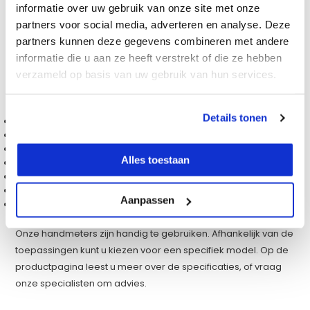
zit in de manier van meten. Zo is het ene apparaat bedoeld
informatie over uw gebruik van onze site met onze
voor contacttemperatuurmeting, terwijl het andere product
partners voor social media, adverteren en analyse. Deze
(indirect) de temperatuur meet door middel van een laser.
partners kunnen deze gegevens combineren met andere
Afhankelijk van de toepassing kunt u kiezen voor een
informatie die u aan ze heeft verstrekt of die ze hebben
specifiek product. Verder zijn de volgende specificaties
verzameld op basis van uw gebruik van hun services.
belangrijk bij het kiezen van een temperatuurmeter:
Details tonen
digitaal of analoog;
de lengte van de insteekbare voeler;
meetsnelheid;
Alles toestaan
digitaal display, met of zonder verlichting;
verschillende temperatuureenheden;
het meetbereik;
Aanpassen
de nauwkeurigheid van de meting;
Onze handmeters zijn handig te gebruiken. Afhankelijk van de
toepassingen kunt u kiezen voor een specifiek model. Op de
productpagina leest u meer over de specificaties, of vraag
onze specialisten om advies.