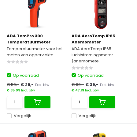
ADA TemPro 300
ADA AeroTemp IP65
Temperatuurmeter
Anemometer
Temperatuurmeter voor het
ADA AeroTemp IP65
meten van oppervlakte ...
luchtstromingsmeter
(anemomete...
Op voorraad
Op voorraad
€ 59,-
€ 29,-
€ 89,-
€ 39,-
Excl. btw
Excl. btw
€ 35,09
Incl. btw
€ 47,19
Incl. btw
Vergelijk
Vergelijk