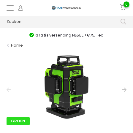
0
Gratis
verzending NL&BE >€75,- ex.
Home
GROEN