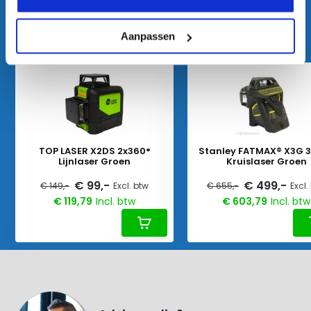
KIJK OOK HIER EENS NAAR
Vergelijkbare producten:
Aanpassen
TOP LASER X2DS 2x360°
Stanley FATMAX® X3G 
Lijnlaser Groen
Kruislaser Groen
€ 99,-
€ 499,-
€ 149,-
Excl. btw
€ 655,-
Excl.
€ 119,79
Incl. btw
€ 603,79
Incl. btw