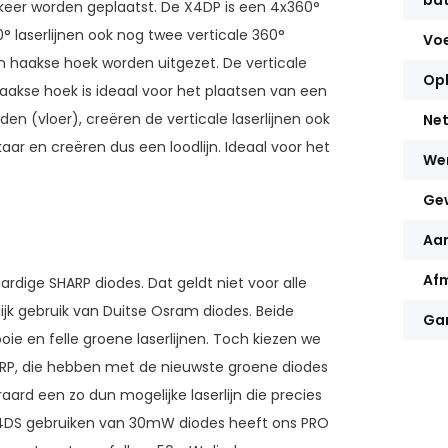
bat
n keer worden geplaatst. De X4DP is een 4x360°
° laserlijnen ook nog twee verticale 360°
Vo
en haakse hoek worden uitgezet. De verticale
Op
 haakse hoek is ideaal voor het plaatsen van een
n (vloer), creëren de verticale laserlijnen ook
Net
aar en creëren dus een loodlijn. Ideaal voor het
We
Ge
Aan
Afm
dige SHARP diodes. Dat geldt niet voor alle
k gebruik van Duitse Osram diodes. Beide
Gar
e en felle groene laserlijnen. Toch kiezen we
ARP, die hebben met de nieuwste groene diodes
aard een zo dun mogelijke laserlijn die precies
4DS gebruiken van 30mW diodes heeft ons PRO