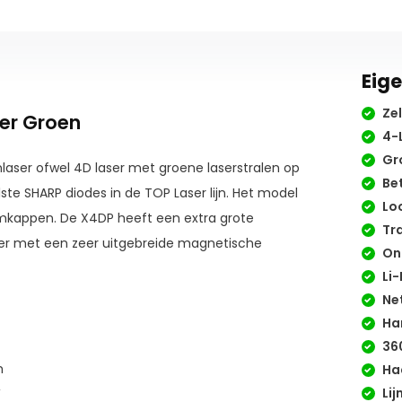
Eig
Zel
ser Groen
4-L
Gr
nlaser ofwel 4D laser met groene laserstralen op
Bet
te SHARP diodes in de TOP Laser lijn. Het model
Loo
mkappen. De X4DP heeft een extra grote
Tra
fer met een zeer uitgebreide magnetische
On
Li-
Ne
Ha
360
0m
Ha
Lij
W