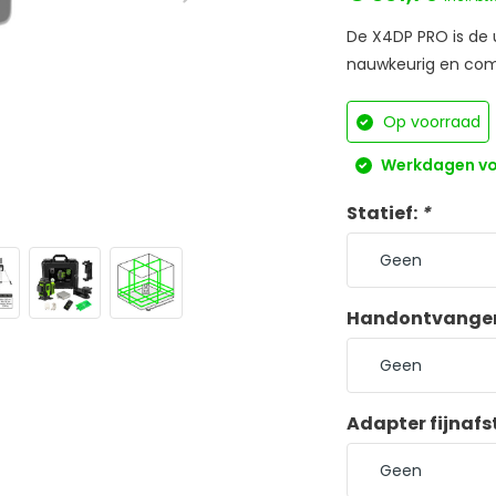
De X4DP PRO is de ul
nauwkeurig en comp
Op voorraad
Werkdagen voo
Statief:
*
Handontvange
Adapter fijnafs