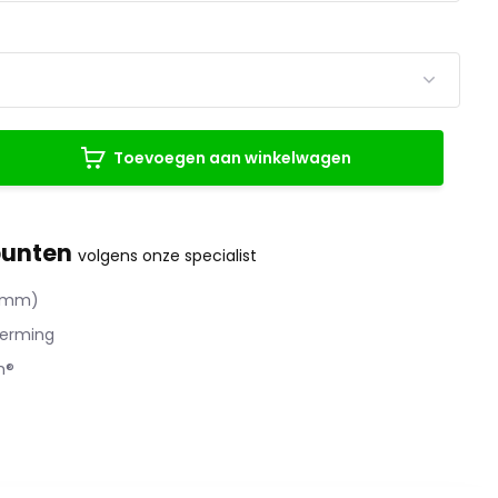
Toevoegen aan winkelwagen
punten
volgens onze specialist
2 mm)
herming
h®