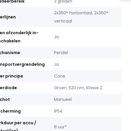
elleerbereik
3 graden
2x360° horizontaal, 2x360°
erlijnen
verticaal
nen afzonderlijk in-
Ja
schakelen
chanisme
Pendel
nsportvergrendeling
Ja
er principe
Cone
erdiode
Groen, 520 nm, Klasse 2
schot
Manueel
scherming
IP54
kduur per accu /
8 uur*