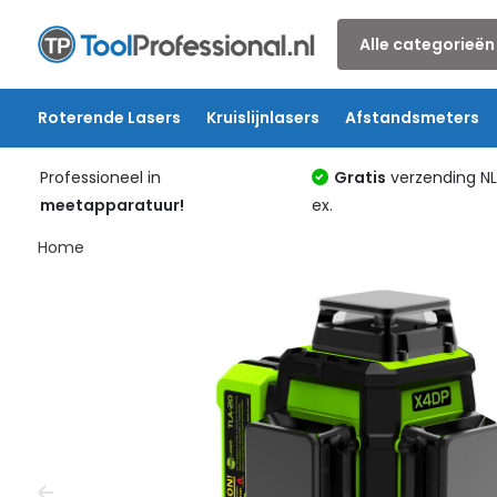
Alle categorieën
Roterende Lasers
Kruislijnlasers
Afstandsmeters
Professioneel in
Gratis
verzending N
meetapparatuur!
ex.
Home