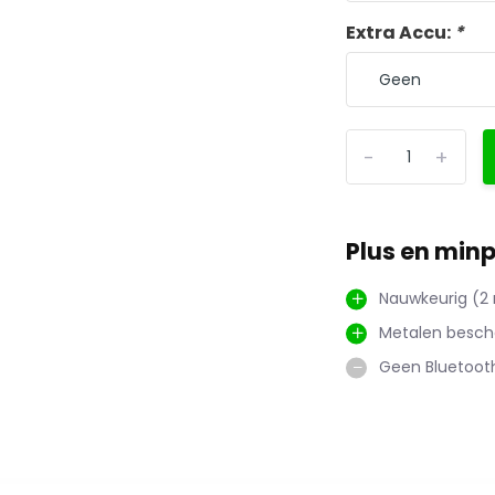
Extra Accu:
*
-
+
Plus en min
Nauwkeurig (
Metalen besc
Geen Bluetoot