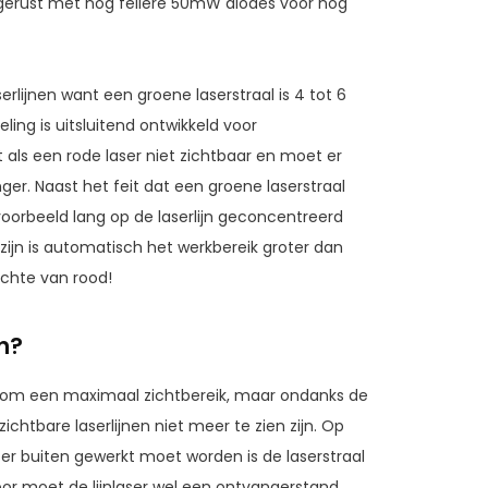
itgerust met nog fellere 50mW diodes voor nog
lijnen want een groene laserstraal is 4 tot 6
ling is uitsluitend ontwikkeld voor
als een rode laser niet zichtbaar en moet er
er. Naast het feit dat een groene laserstraal
ijvoorbeeld lang op de laserlijn geconcentreerd
zijn is automatisch het werkbereik groter dan
ichte van rood!
n?
aat om een maximaal zichtbereik, maar ondanks de
htbare laserlijnen niet meer te zien zijn. Op
s er buiten gewerkt moet worden is de laserstraal
oor moet de lijnlaser wel een ontvangerstand