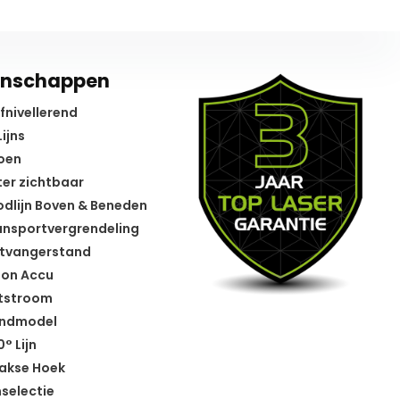
enschappen
fnivellerend
ijns
oen
er zichtbaar
dlijn Boven & Beneden
nsportvergrendeling
tvangerstand
Ion Accu
tstroom
ndmodel
° Lijn
akse Hoek
nselectie