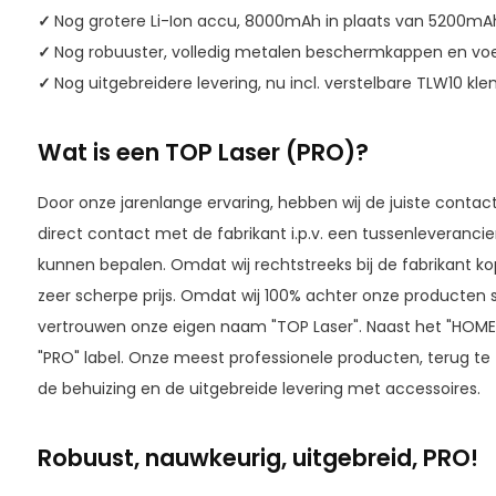
✓
Nog grotere Li-Ion accu, 8000mAh in plaats van 5200m
✓
Nog robuuster, volledig metalen beschermkappen en vo
✓
Nog uitgebreidere levering, nu incl. verstelbare TLW10 kl
Wat is een TOP Laser (PRO)?
Door onze jarenlange ervaring, hebben wij de juiste conta
direct contact met de fabrikant i.p.v. een tussenleverancier.
kunnen bepalen. Omdat wij rechtstreeks bij de fabrikant ko
zeer scherpe prijs. Omdat wij 100% achter onze producten
vertrouwen onze eigen naam "TOP Laser". Naast het "HOME" e
"PRO" label. Onze meest professionele producten, terug te zi
de behuizing en de uitgebreide levering met accessoires.
Robuust, nauwkeurig, uitgebreid, PRO!