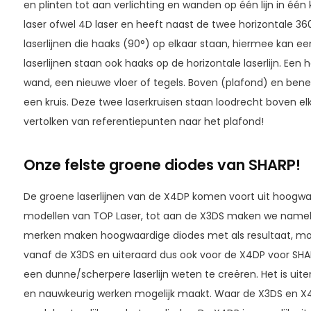
en plinten tot aan verlichting en wanden op één lijn in éé
laser ofwel 4D laser en heeft naast de twee horizontale 360
laserlijnen die haaks (90°) op elkaar staan, hiermee kan e
laserlijnen staan ook haaks op de horizontale laserlijn. Een
wand, een nieuwe vloer of tegels. Boven (plafond) en benede
een kruis. Deze twee laserkruisen staan loodrecht boven elk
vertolken van referentiepunten naar het plafond!
Onze felste groene diodes van SHARP!
De groene laserlijnen van de X4DP komen voort uit hoogwaar
modellen van TOP Laser, tot aan de X3DS maken we namelij
merken maken hoogwaardige diodes met als resultaat, mooi
vanaf de X3DS en uiteraard dus ook voor de X4DP voor SH
een dunne/scherpere laserlijn weten te creëren. Het is uiter
en nauwkeurig werken mogelijk maakt. Waar de X3DS en X