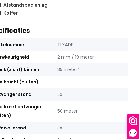
l. Afstandsbediening
l. Koffer
ificaties
ikelnummer
TLX4DP
uwkeurigheid
2 mm / 10 meter
eik (zicht) binnen
35 meter*
eik zicht (buiten)
-
tvanger stand
Ja
eik met ontvanger
50 meter
iten)
fnivellerend
Ja
9,2