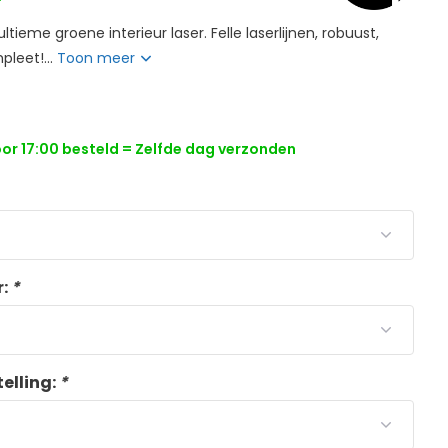
tieme groene interieur laser. Felle laserlijnen, robuust,
leet!...
Toon meer
r 17:00 besteld = Zelfde dag verzonden
r:
*
telling:
*