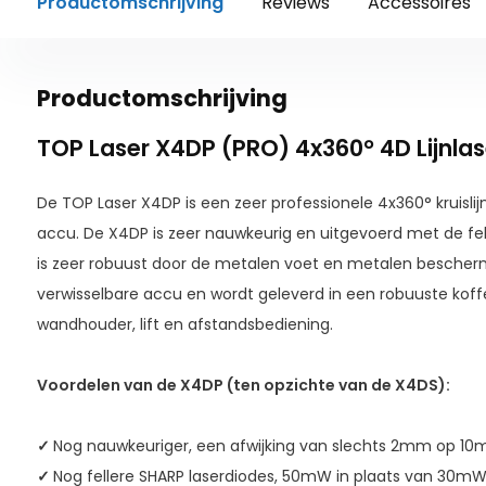
Productomschrijving
Reviews
Accessoires
Productomschrijving
TOP Laser X4DP (PRO) 4x360° 4D Lijnla
De TOP Laser X4DP is een zeer professionele 4x360° kruislij
accu. De X4DP is zeer nauwkeurig en uitgevoerd met de fels
is zeer robuust door de metalen voet en metalen bescher
verwisselbare accu en wordt geleverd in een robuuste kof
wandhouder, lift en afstandsbediening.
Voordelen van de X4DP (ten opzichte van de X4DS):
✓
Nog nauwkeuriger, een afwijking van slechts 2mm op 1
✓
Nog fellere SHARP laserdiodes, 50mW in plaats van 30m