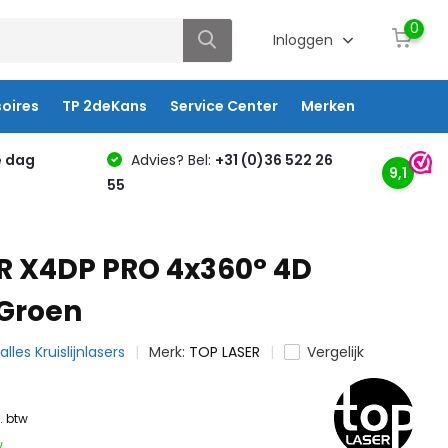
0
Inloggen
oires
TP 2deKans
Service Center
Merken
e dag
Advies? Bel:
+31 (0)36 522 26
9,1
55
R X4DP PRO 4x360° 4D
 Groen
 alles Kruislijnlasers
Merk:
TOP LASER
Vergelijk
l. btw
w