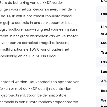
Niv
 Zo is de behuizing van de X4DP verder
vangen voor metaal. Gecombineerd met de in
Las
s de X4DP veruit ons meest robuuste model.
 geijkte controle in ons servicecenter is de
Lij
ogst haalbare nauwkeurigheid voor een lijnlaser
uit
cht in het grote werkbereik van wel 35 meter
k voor een zo compleet mogelijke levering,
Me
e multifunctionele TLW10 wandhouder met
Tra
andsbediening en de TLA-20 PRO accu!
Las
Las
Af
ojecteerd worden. Het voordeel ten opzichte van
. Zo kan er met de X4DP een lijn slechts ±1cm
Be
geprojecteerd. Staan beide horizontale
Wer
ijvoorbeeld in een ruimte rondom stopcontacten