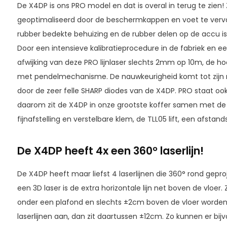
De X4DP is ons PRO model en dat is overal in terug te zien!
geoptimaliseerd door de beschermkappen en voet te ver
rubber bedekte behuizing en de rubber delen op de accu i
Door een intensieve kalibratieprocedure in de fabriek en een
afwijking van deze PRO lijnlaser slechts 2mm op 10m, de ho
met pendelmechanisme. De nauwkeurigheid komt tot zijn re
door de zeer felle SHARP diodes van de X4DP. PRO staat oo
daarom zit de X4DP in onze grootste koffer samen met d
fijnafstelling en verstelbare klem, de TLL05 lift, een afst
De X4DP heeft 4x een 360° laserlijn!
De X4DP heeft maar liefst 4 laserlijnen die 360° rond gepr
een 3D laser is de extra horizontale lijn net boven de vloer
onder een plafond en slechts ±2cm boven de vloer worden 
laserlijnen aan, dan zit daartussen ±12cm. Zo kunnen er b