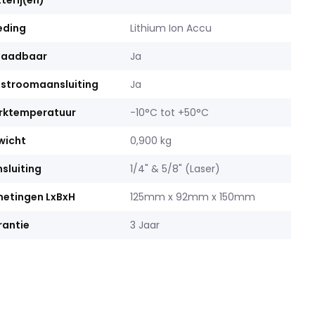
terij(en)
eding
Lithium Ion Accu
laadbaar
Ja
stroomaansluiting
Ja
rktemperatuur
-10°C tot +50°C
wicht
0,900 kg
sluiting
1/4" & 5/8" (Laser)
etingen LxBxH
125mm x 92mm x 150mm
antie
3 Jaar