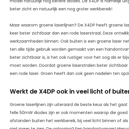
model natuurlijk nog betere diodes. De X4DP is namelijk u
beter zicht en natuurlijk een nog groter werkbereik!
Maar waarom groene laserlijnen? De X4DP heeft groene laser
keer beter zichtbaar dan een rode laserstraal. Deze ontwikke
werkzaamheden binnen. Ook buiten is een groene laser net 
ten alle tijde gebruik worden gemaakt van een handontvang
beter zichtbaar is, is het ook rustiger voor het oog als er b
moet worden. Doordat groene laserstralen beter zichtbaar 
een rode laser. Groen heeft dan ook geen nadelen ten opz
Werkt de X4DP ook in veel licht of buite
Groene laserlijnen zijn uiteraard de beste keus als het g
felle 50mW diodes zijn er ook momenten waarop die goed zic
afstanden buiten het werkbereik, bij veel licht binnen of al
niet meer te zien. De oplossing? Een handontvanger! Hierv