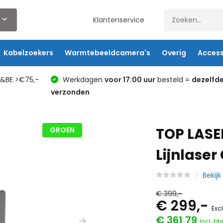
Klantenservice
Kabelzoekers
Warmtebeeldcamera's
Overig
Access
L&BE >€75,-
Werkdagen
voor 17:00 uur
besteld =
dezelfd
verzonden
TOP LASE
GROEN
Lijnlaser
Bekijk
€ 399,-
€ 299,-
Exc
€ 361,79
Incl. bt