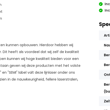
Inc
Ah
Inc
et
em
Spec
Art
cten kunnen opbouwen. Hierdoor hebben wij
Na
 Dit heeft als voordeel dat wij zelf de kwaliteit
Ber
pen kunnen wij hoge kwaliteit bieden voor een
Ber
 staan geven wij deze producten met het volste
n "SEMI" label valt deze lijnlaser onder ons
On
en in de nauwkeurigheid, fellere laserstralen,
Ber
(bu
Zel