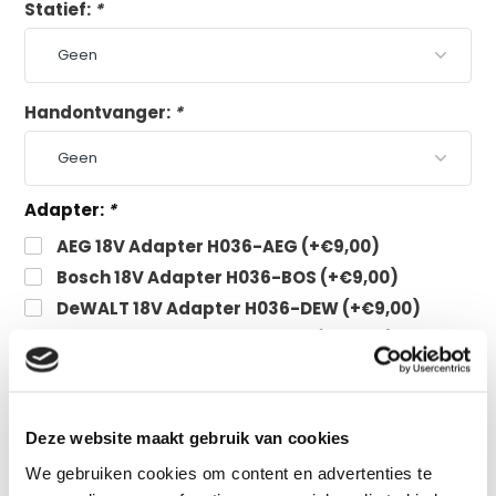
Statief:
*
Handontvanger:
*
Adapter:
*
AEG 18V Adapter H036-AEG (+€9,00)
Bosch 18V Adapter H036-BOS (+€9,00)
DeWALT 18V Adapter H036-DEW (+€9,00)
Einhell 18V Adapter H036-EIN (+€9,00)
Festool 18V Adapter H036-FES (+€9,00)
Flex 18V Adapter H036-FLE (+€9,00)
Hikoki 18V Adapter H036-HIK (+€9,00)
Deze website maakt gebruik van cookies
Hilti 18V Adapter H036-HIL (+€9,00)
We gebruiken cookies om content en advertenties te
Makita 18V Adapter H036-MAK (+€9,00)