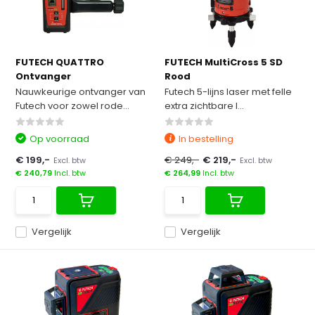
FUTECH QUATTRO
FUTECH MultiCross 5 SD
Ontvanger
Rood
Nauwkeurige ontvanger van
Futech 5-lijns laser met felle
Futech voor zowel rode...
extra zichtbare l...
Op voorraad
In bestelling
€ 199,-
€ 249,-
€ 219,-
Excl. btw
Excl. btw
€ 240,79
Incl. btw
€ 264,99
Incl. btw
Vergelijk
Vergelijk