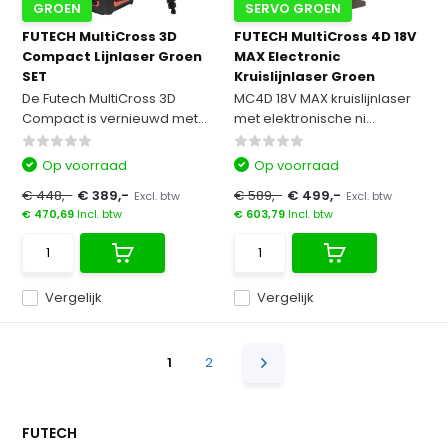
GROEN
SERVO GROEN
FUTECH MultiCross 3D
FUTECH MultiCross 4D 18V
Compact Lijnlaser Groen
MAX Electronic
SET
Kruislijnlaser Groen
De Futech MultiCross 3D
MC4D 18V MAX kruislijnlaser
Compact is vernieuwd met...
met elektronische ni...
Op voorraad
Op voorraad
€ 448,-
€ 389,-
€ 589,-
€ 499,-
Excl. btw
Excl. btw
€ 470,69
Incl. btw
€ 603,79
Incl. btw
Vergelijk
Vergelijk
1
2
FUTECH