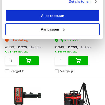
Details tonen
FUTECH MultiCross 5 SD
FUTECH Drill Pointer
Alles toestaan
Groen
Unieke scanner voor het
Futech 5-lijns laser groen
lokaliseren van een boor...
met felle extra zicht...
Aanpassen
In bestelling
Op voorraad
€ 329,-
€ 279,-
€ 349,-
€ 299,-
Excl. btw
Excl. btw
€ 337,59
Incl. btw
€ 361,79
Incl. btw
Vergelijk
Vergelijk