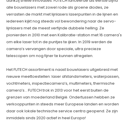
dankzij snelle innovaties. FUTECH lanceerde als eerste bijna
alle bouwlasers met zowel rode als groene diodes, ze
verrasten de markt met lijnlasers laserpunten in de lijnen en
iedereen kijkt nog steeds vol bewondering naar de servo-
lijnlasers met de meest verfijnde dubbele helling. Ze
pionierden in 2010 met een Kalibratie-station met 16 camera's
om elke laser tot in de puntjes te ijken. In 2019 werden de
camera’s vervangen door speciale, ultra precieze
telescopen om nog fijner te kunnen afregelen.
Het FUTECH assortiment is naast bouwlasers uitgebreid met
nieuwe meettoestellen: laser afstandsmeters, waterpassen,
vochtmeters, inspectiecamera’s, multimeters, thermische
camera’s… FUTECH trok in 2013 voor het eerst buiten de
grenzen van moederland België. Ondertussen hebben ze
verkooppunten in steeds meer Europese landen en worden
daar ook lokale technische service centra geopend. Ze zijn
inmiddels sinds 2020 actief in heel Europa!