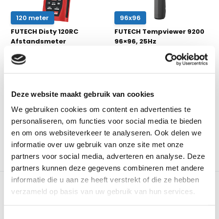
120 meter
96x96
FUTECH Disty 120RC
FUTECH Tempviewer 9200
Afstandsmeter
96×96, 25Hz
Warmtebeeldcamera
De nieuwe Futech Disty 120RC
afstandsmeter met z...
96x96 pixels + Camera, met
"Super IR" beeldverbe...
Deze website maakt gebruik van cookies
Op voorraad
Op voorraad
€ 349,-
€ 259,-
€ 259,-
We gebruiken cookies om content en advertenties te
Excl. btw
Excl. btw
€ 313,39
Incl. btw
€ 313,39
Incl. btw
personaliseren, om functies voor social media te bieden
en om ons websiteverkeer te analyseren. Ook delen we
informatie over uw gebruik van onze site met onze
partners voor social media, adverteren en analyse. Deze
Vergelijk
Vergelijk
partners kunnen deze gegevens combineren met andere
informatie die u aan ze heeft verstrekt of die ze hebben
verzameld op basis van uw gebruik van hun services.