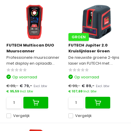
GROEN
FUTECH Multiscan DUO
FUTECH Jupiter 2.0
Muurscanner
Kruislijnlaser Groen
Professionele muurscanner
De nieuwste groene 2-lijns
met display en oplaadb...
laser van FUTECH met ...
Op voorraad
Op voorraad
€ 89,-
€ 79,-
€ 99,-
€ 89,-
Excl. btw
Excl. btw
€ 95,59
Incl. btw
€ 107,69
Incl. btw
Vergelijk
Vergelijk