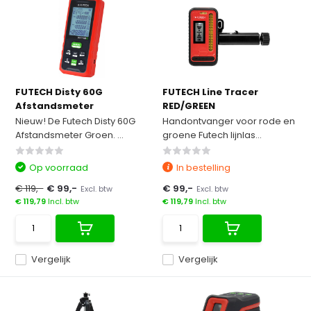
FUTECH Disty 60G
FUTECH Line Tracer
Afstandsmeter
RED/GREEN
Nieuw! De Futech Disty 60G
Handontvanger voor rode en
Afstandsmeter Groen. ...
groene Futech lijnlas...
Op voorraad
In bestelling
€ 119,-
€ 99,-
€ 99,-
Excl. btw
Excl. btw
€ 119,79
Incl. btw
€ 119,79
Incl. btw
Vergelijk
Vergelijk