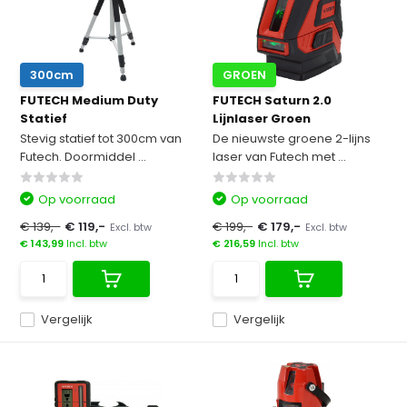
300cm
GROEN
FUTECH Medium Duty
FUTECH Saturn 2.0
Statief
Lijnlaser Groen
Stevig statief tot 300cm van
De nieuwste groene 2-lijns
Futech. Doormiddel ...
laser van Futech met ...
Op voorraad
Op voorraad
€ 139,-
€ 119,-
€ 199,-
€ 179,-
Excl. btw
Excl. btw
€ 143,99
Incl. btw
€ 216,59
Incl. btw
Vergelijk
Vergelijk