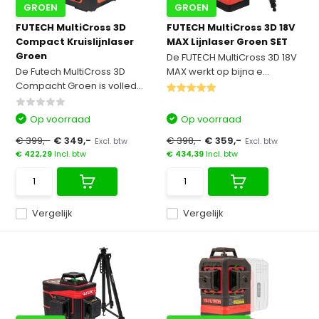
GROEN
GROEN
FUTECH MultiCross 3D
FUTECH MultiCross 3D 18V
Compact Kruislijnlaser
MAX Lijnlaser Groen SET
Groen
De FUTECH MultiCross 3D 18V
De Futech MultiCross 3D
MAX werkt op bijna e...
Compacht Groen is volled...
Op voorraad
Op voorraad
€ 399,-
€ 349,-
€ 398,-
€ 359,-
Excl. btw
Excl. btw
€ 422,29
Incl. btw
€ 434,39
Incl. btw
Vergelijk
Vergelijk