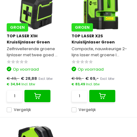
GROEN
GROEN
TOP LASER X1H
TOP LASER X2S
Kruislijnlaser Groen
Kruislijnlaser Groen
Zelfnivellerende groene
Compacte, nauwkeurige 2-
lijnlaser met twee goed ...
lijns laser met groene l...
Op voorraad
Op voorraad
€ 49,-
€ 28,88
€ 99,-
€ 69,-
Excl. btw
Excl. btw
€ 34,94
Incl. btw
€ 83,49
Incl. btw
Vergelijk
Vergelijk