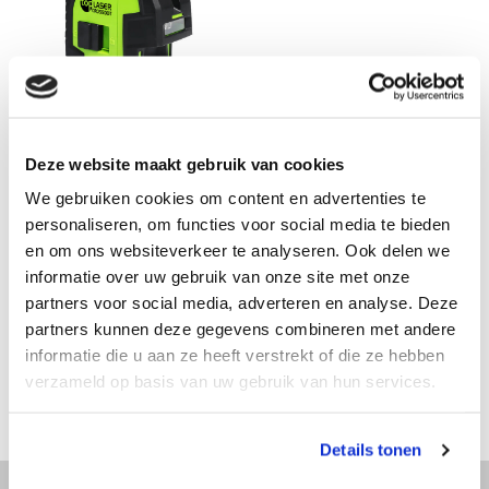
GROEN
TOP LASER CrossDot Kruis
& Puntlaser Groen
Professionele groene
Deze website maakt gebruik van cookies
kruislijnlaser met twee gro...
We gebruiken cookies om content en advertenties te
Op voorraad
personaliseren, om functies voor social media te bieden
en om ons websiteverkeer te analyseren. Ook delen we
€ 149,-
€ 82,60
Excl. btw
informatie over uw gebruik van onze site met onze
€ 99,95
Incl. btw
partners voor social media, adverteren en analyse. Deze
partners kunnen deze gegevens combineren met andere
informatie die u aan ze heeft verstrekt of die ze hebben
Vergelijk
verzameld op basis van uw gebruik van hun services.
Details tonen