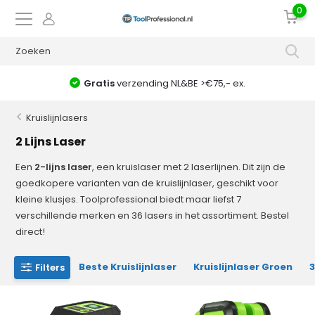
0
Gratis
verzending NL&BE >€75,- ex.
Kruislijnlasers
2 Lijns Laser
Een
2-lijns laser
, een kruislaser met 2 laserlijnen. Dit zijn de
goedkopere varianten van de kruislijnlaser, geschikt voor
kleine klusjes. Toolprofessional biedt maar liefst 7
verschillende merken en 36 lasers in het assortiment. Bestel
direct!
Beste Kruislijnlaser
Kruislijnlaser Groen
3
Filters