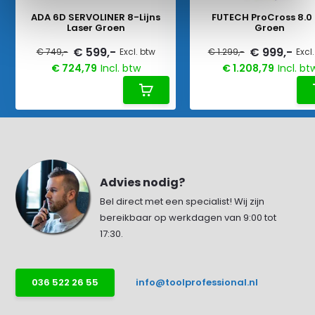
ADA 6D SERVOLINER 8-Lijns
FUTECH ProCross 8.0
Laser Groen
Groen
€ 599,-
€ 999,-
€ 749,-
Excl. btw
€ 1.299,-
Excl
€ 724,79
Incl. btw
€ 1.208,79
Incl. bt
Advies nodig?
Bel direct met een specialist! Wij zijn
bereikbaar op werkdagen van 9:00 tot
17:30.
036 522 26 55
info@toolprofessional.nl