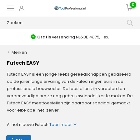
0
Gratis
verzending NL&BE >€75,- ex.
voor 1
Merken
Futech EASY
Futech EASY is een jonge reeks gereedschappen gebaseerd
op de jarenlange ervaring van de Futech ingenieurs in de
professionele bouwsector. De toestellen zijn verbeterd en
vereenvoudigd om ze nog gebruiksvriendelijker te maken. De
Futech EASY meettoestellen zijn daardoor speciaal gemaakt
voor elke doe-het-zelver.
Al het nieuwe Futech
Toon meer