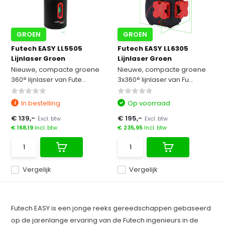
GROEN
GROEN
Futech EASY LL5505
Futech EASY LL6305
Lijnlaser Groen
Lijnlaser Groen
Nieuwe, compacte groene
Nieuwe, compacte groene
360° lijnlaser van Fute...
3x360° lijnlaser van Fu...
In bestelling
Op voorraad
€ 139,-
€ 195,-
Excl. btw
Excl. btw
€ 168,19
Incl. btw
€ 235,95
Incl. btw
Vergelijk
Vergelijk
Futech EASY is een jonge reeks gereedschappen gebaseerd
op de jarenlange ervaring van de Futech ingenieurs in de