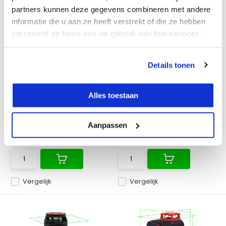
partners kunnen deze gegevens combineren met andere
informatie die u aan ze heeft verstrekt of die ze hebben
verzameld op basis van uw gebruik van hun services.
GROEN
Futech EASY MM6500
Futech EASY LL4205
Details tonen
Multimeter
Lijnlaser Groen
Volledige multimeter voor
Splinternieuwe, compacte
elektriciteitswerken e...
groene lijnlaser van Fu...
Alles toestaan
Op voorraad
Op voorraad
Aanpassen
€ 57,02
€ 89,-
Excl. btw
Excl. btw
€ 68,99
Incl. btw
€ 107,69
Incl. btw
Vergelijk
Vergelijk