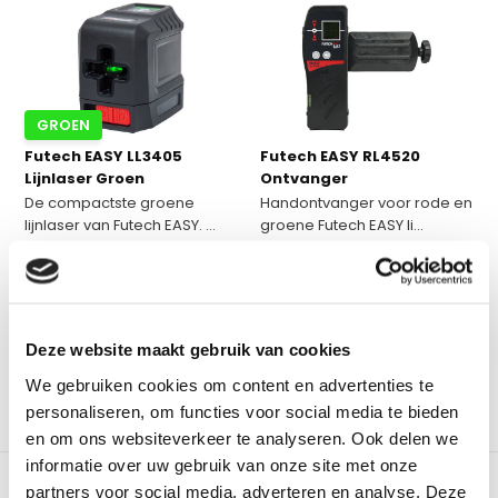
GROEN
Futech EASY LL3405
Futech EASY RL4520
Lijnlaser Groen
Ontvanger
De compactste groene
Handontvanger voor rode en
lijnlaser van Futech EASY. ...
groene Futech EASY li...
Op voorraad
Op voorraad
€ 49,-
€ 55,-
Excl. btw
Excl. btw
€ 59,29
Incl. btw
€ 66,55
Incl. btw
Deze website maakt gebruik van cookies
We gebruiken cookies om content en advertenties te
personaliseren, om functies voor social media te bieden
Vergelijk
Vergelijk
en om ons websiteverkeer te analyseren. Ook delen we
informatie over uw gebruik van onze site met onze
partners voor social media, adverteren en analyse. Deze