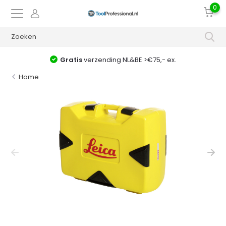
0
Gratis
verzending NL&BE >€75,- ex.
Home