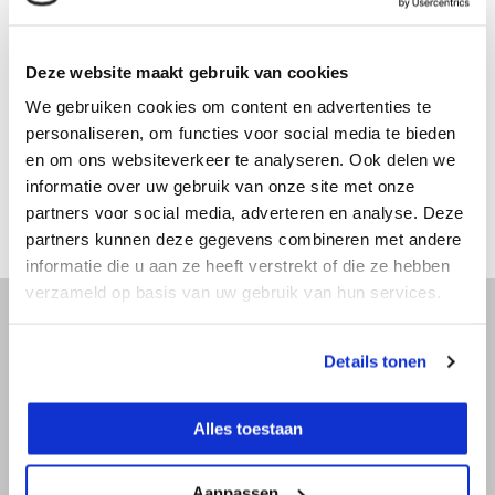
Productomschrijving
Deze website maakt gebruik van cookies
Specificaties
We gebruiken cookies om content en advertenties te
personaliseren, om functies voor social media te bieden
en om ons websiteverkeer te analyseren. Ook delen we
Reviews
informatie over uw gebruik van onze site met onze
partners voor social media, adverteren en analyse. Deze
Delen
partners kunnen deze gegevens combineren met andere
informatie die u aan ze heeft verstrekt of die ze hebben
verzameld op basis van uw gebruik van hun services.
Details tonen
Advies nodig?
Bel direct met een specialist! Wij zijn
Alles toestaan
bereikbaar op werkdagen van 9:00 tot
17:30.
Aanpassen