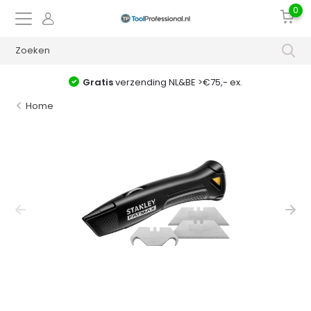
0
Gratis
verzending NL&BE >€75,- ex.
Home