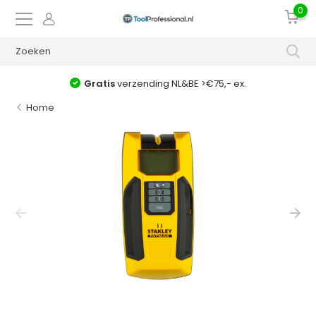
0
Gratis
verzending NL&BE >€75,- ex.
Home