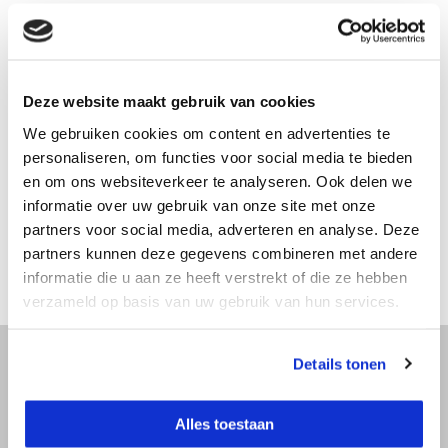
Vergelijk
Productomschrijving
Deze website maakt gebruik van cookies
We gebruiken cookies om content en advertenties te
personaliseren, om functies voor social media te bieden
Specificaties
en om ons websiteverkeer te analyseren. Ook delen we
informatie over uw gebruik van onze site met onze
Reviews
partners voor social media, adverteren en analyse. Deze
partners kunnen deze gegevens combineren met andere
informatie die u aan ze heeft verstrekt of die ze hebben
Delen
verzameld op basis van uw gebruik van hun services.
Details tonen
Advies nodig?
Alles toestaan
Bel direct met een specialist! Wij zijn