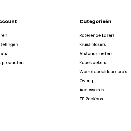
account
Categorieën
eren
Roterende Lasers
stellingen
Kruislijnlasers
kets
Afstandsmeters
jk producten
Kabelzoekers
Warmtebeeldcamera's
Overig
Accessoires
TP 2deKans