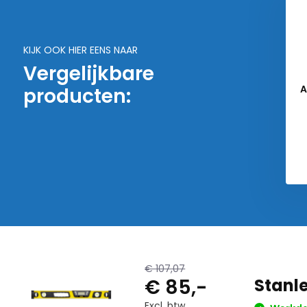
KIJK OOK HIER EENS NAAR
Vergelijkbare
A
producten:
€ 107,07
€ 85,-
Stanl
Excl. btw