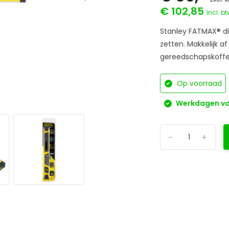
€ 102,85
Incl. b
Stanley FATMAX® di
zetten. Makkelijk af
gereedschapskoffer
Op voorraad
Werkdagen voo
-
+