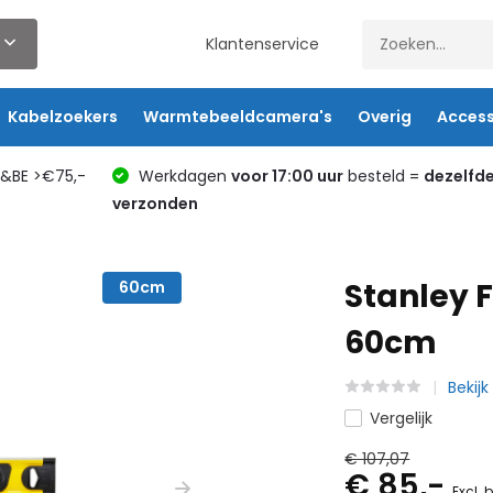
Klantenservice
Kabelzoekers
Warmtebeeldcamera's
Overig
Access
L&BE >€75,-
Werkdagen
voor 17:00 uur
besteld =
dezelfd
verzonden
Stanley 
60cm
60cm
Bekij
Vergelijk
€ 107,07
€ 85,-
Excl. 