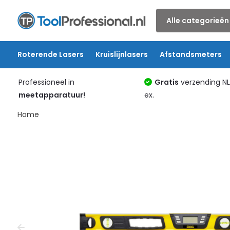
Alle categorieën
Roterende Lasers
Kruislijnlasers
Afstandsmeters
Professioneel in
Gratis
verzending N
meetapparatuur!
ex.
Home