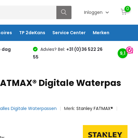
0
Inloggen
oires
TP 2deKans
Service Center
Merken
e dag
Advies? Bel:
+31 (0)36 522 26
9,1
55
FATMAX® Digitale Waterpas
k alles Digitale Waterpassen
Merk:
Stanley FATMAX®
btw