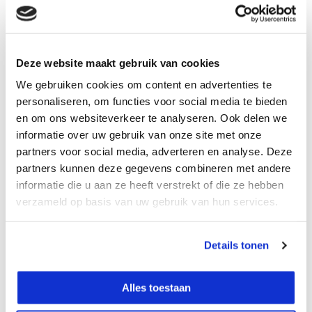
fundering wilt controleren of een gevel perfect wilt uitlijnen:
met een complete rotatielaser set beschik je direct over alle
benodigde componenten.
Deze website maakt gebruik van cookies
Keuze uit A-merken, prijsvechters en ons eigen
We gebruiken cookies om content en advertenties te
merk
personaliseren, om functies voor social media te bieden
en om ons websiteverkeer te analyseren. Ook delen we
ToolProfessional biedt een breed assortiment
horizontaal /
informatie over uw gebruik van onze site met onze
verticale rotatielasers
van gerenommeerde merken zoals
partners voor social media, adverteren en analyse. Deze
Topcon,
Spectra, Leica, Milwaukee, DeWALT, Stanley
partners kunnen deze gegevens combineren met andere
FATMAX en Futech.
Hierdoor hebben zowel professionals als
informatie die u aan ze heeft verstrekt of die ze hebben
prijsbewuste gebruikers altijd een passende oplossing
verzameld op basis van uw gebruik van hun services.
beschikbaar.
Naast deze bekende A-merken leveren wij ook zorgvuldig
geselecteerde merken met een uitstekende prijs-
Details tonen
kwaliteitverhouding zoals
Nivel System, Lamigo, proNivo en
ADA
. Voor klanten die maximale prestaties zoeken tegen de
scherpst mogelijke prijs bieden wij bovendien ons eigen
Alles toestaan
merk: