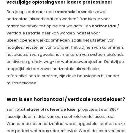
veelzijdige oplossing voor iedere professional
Ben je op zoek naar een
roterende laser
die zowel
horizontaal als verticaal kan werken? Dan kies je voor
maximale flexibiliteit op de bouwplaats. Een
horizontaal /
verticale rotatielaser
kan worden ingezet voor
uiteenlopende werkzaamheden, zoals het uitzetten van
hoogtes, het stellen van wanden, het uitlijnen van kolommen,
het plaatsen van gevels, het monteren van systeemplafonds
en diverse grond-, weg- en waterbouwprojecten. Dankzij de
mogelijkheid om zowel horizontale als verticale
referentielijnen te creëren, zijn deze bouwlasers bijzonder
multifunctioneel.
Wat is een horizontaal / verticale rotatielaser?
Een
rotatielaser
of
roterende laser
projecteert een 360°
laserlijn door middel van een snel roterende laserstraal.
Wanneer de laser horizontaal wordt opgesteld, creëert deze
een perfect waterpas referentievlak. Wordt de laser verticaal