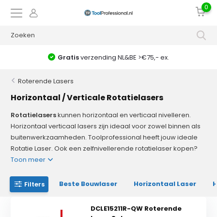
0
NL&BE >€75,- ex.
voor 17:00 uur = zelfde
Roterende Lasers
Horizontaal / Verticale Rotatielasers
Rotatielasers
kunnen horizontaal en verticaal nivelleren.
Horizontaal verticaal lasers zijn ideaal voor zowel binnen als
buitenwerkzaamheden. Toolprofessional heeft jouw ideale
Rotatie Laser. Ook een zelfnivellerende rotatielaser kopen?
Toon meer
Beste Bouwlaser
Horizontaal Laser
H
Filters
DCLE15211R-QW Roterende