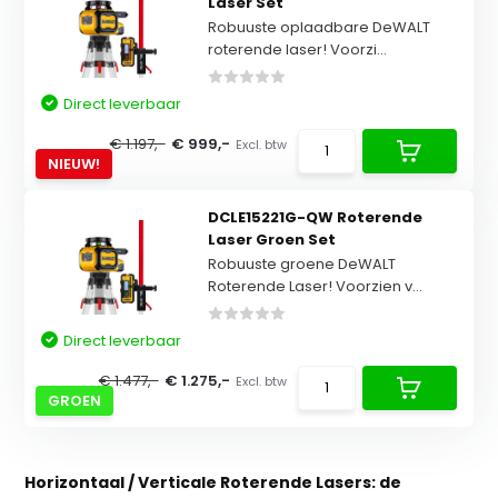
Laser Set
Robuuste oplaadbare DeWALT
roterende laser! Voorzi...
Direct leverbaar
€ 1.197,-
€ 999,-
Excl. btw
NIEUW!
DCLE15221G-QW Roterende
Laser Groen Set
Robuuste groene DeWALT
Roterende Laser! Voorzien v...
Direct leverbaar
€ 1.477,-
€ 1.275,-
Excl. btw
GROEN
Horizontaal / Verticale Roterende Lasers: de