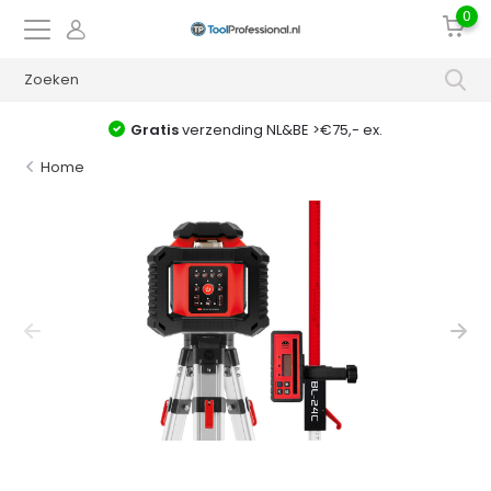
0
Gratis
verzending NL&BE >€75,- ex.
Home