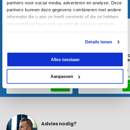
partners voor social media, adverteren en analyse. Deze
Vergelijkbare producten:
partners kunnen deze gegevens combineren met andere
informatie die u aan ze heeft verstrekt of die ze hebben
verzameld op basis van uw gebruik van hun services.
Details tonen
FUTECH PARA ONE Roterende
DeWalt DCLE15211R
Alles toestaan
Laser
Roterende Laser Se
€ 749,-
€ 999,-
€ 876,-
Excl. btw
€ 1.197,-
Excl.
€ 906,29
Incl. btw
€ 1.208,79
Incl. bt
Aanpassen
Advies nodig?