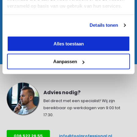
verzameld op basis van uw gebruik van hun services.
Universeel Richtplaatje Groen
Details tonen
€ 8,95
€ 12,95
Excl. btw
€ 10,83
Incl. btw
Alles toestaan
Aanpassen
Advies nodig?
Bel direct met een specialist! Wij zijn
bereikbaar op werkdagen van 9:00 tot
17:30.
036 522 26 55
info@toolprofessional.nl