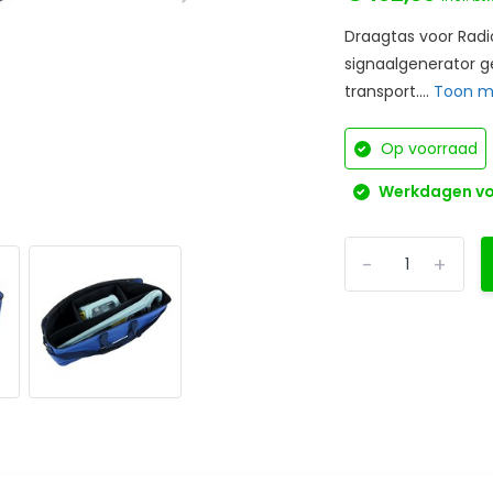
Draagtas voor Radio
signaalgenerator g
transport....
Toon 
Op voorraad
Werkdagen voo
-
+