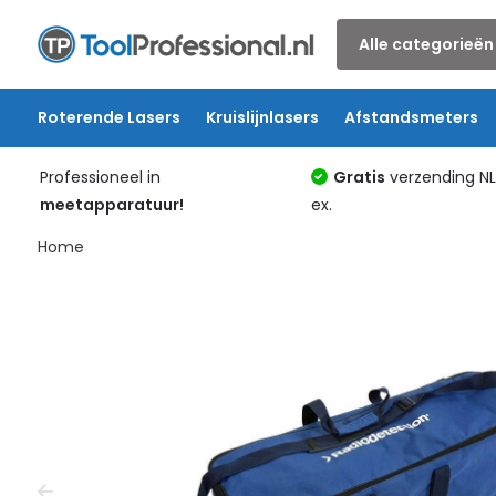
Alle categorieën
Roterende Lasers
Kruislijnlasers
Afstandsmeters
Professioneel in
Gratis
verzending N
meetapparatuur!
ex.
Home