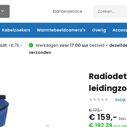
Klantenservice
Kabelzoekers
Warmtebeeldcamera's
Overig
Access
L&BE >€75,-
Werkdagen
voor 17:00 uur
besteld =
dezelfd
verzonden
Radiodet
leidingzo
Bekij
€ 173,-
€ 159,-
Excl
€ 192,39
Incl. bt