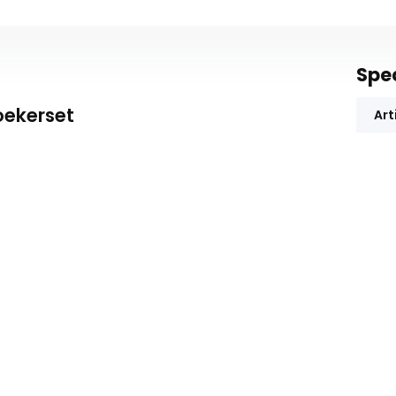
Spec
oekerset
Art