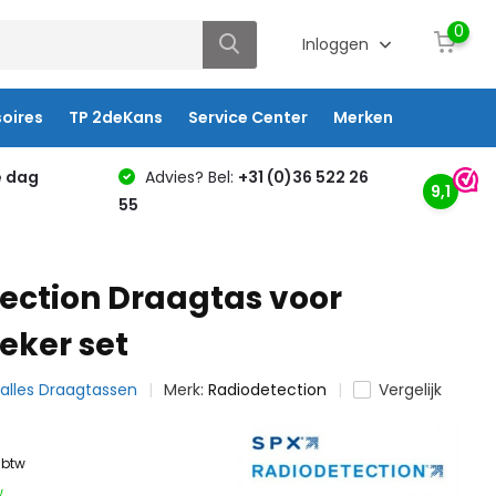
0
Inloggen
oires
TP 2deKans
Service Center
Merken
e dag
Advies? Bel:
+31 (0)36 522 26
9,1
55
ection Draagtas voor
eker set
k alles Draagtassen
Merk:
Radiodetection
Vergelijk
. btw
w