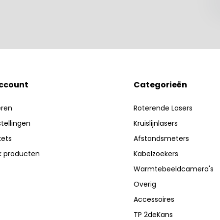
account
Categorieën
eren
Roterende Lasers
stellingen
Kruislijnlasers
kets
Afstandsmeters
jk producten
Kabelzoekers
Warmtebeeldcamera's
Overig
Accessoires
TP 2deKans