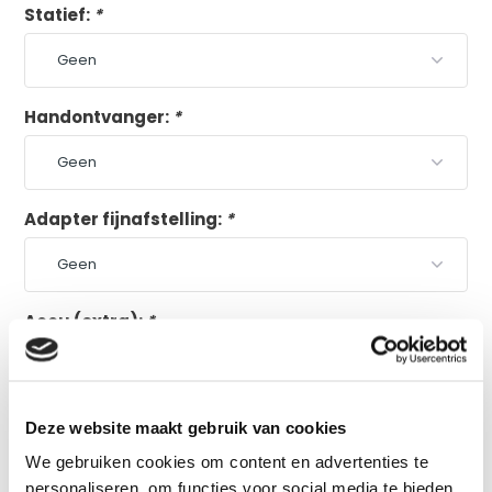
Statief:
*
Handontvanger:
*
Adapter fijnafstelling:
*
Accu (extra):
*
Plus en minpunten
volgens onze specialist
Deze website maakt gebruik van cookies
Aluminium exterieur
We gebruiken cookies om content en advertenties te
personaliseren, om functies voor social media te bieden
Bluetooth bediening