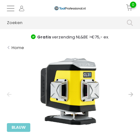
0
Gratis
verzending NL&BE >€75,- ex.
Home
BLAUW