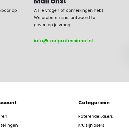
Mail ons!
ikbaar op
Als je vragen of opmerkingen hebt.
We proberen snel antwoord te
geven op je vraag!
info@toolprofessional.nl
account
Categorieën
eren
Roterende Lasers
stellingen
Kruislijnlasers