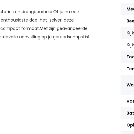
Mee
staties en draagbaarheid.
Of je nu een
n enthousiaste doe-het-zelver, deze
Bee
n compact formaat.
Met zijn geavanceerde
Kij
ardevolle aanvulling op je gereedschapskist.
Kij
Fo
Te
Wa
Vo
Bat
Opl