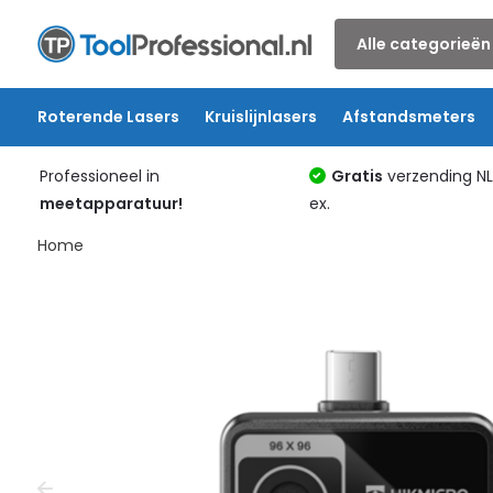
Alle categorieën
Roterende Lasers
Kruislijnlasers
Afstandsmeters
Professioneel in
Gratis
verzending N
meetapparatuur!
ex.
Home