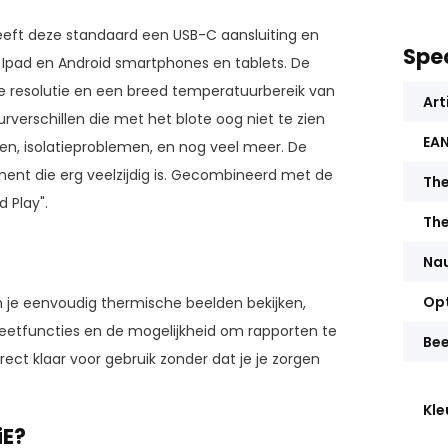
heeft deze standaard een USB-C aansluiting en
Spec
f Ipad en Android smartphones en tablets. De
resolutie en een breed temperatuurbereik van
Art
verschillen die met het blote oog niet te zien
EA
gen, isolatieproblemen, en nog veel meer. De
ent die erg veelzijdig is. Gecombineerd met de
The
 Play".
The
Na
Op
n je eenvoudig thermische beelden bekijken,
meetfuncties en de mogelijkheid om rapporten te
Be
rect klaar voor gebruik zonder dat je je zorgen
Kle
iE?