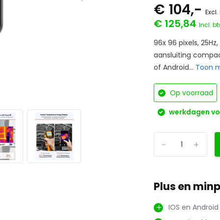
€ 104,-
Excl.
€ 125,84
Incl. b
96x 96 pixels, 25Hz
aansluiting compa
of Android...
Toon 
Op voorraad
werkdagen voo
-
+
Plus en min
IOS en Android