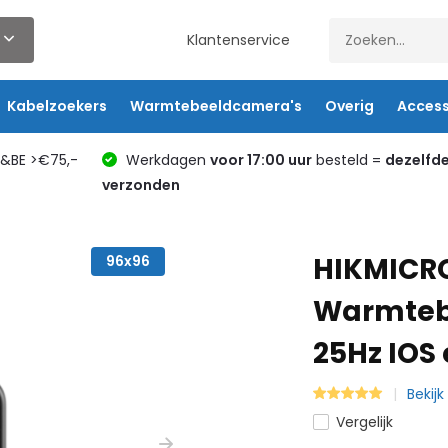
Klantenservice
Kabelzoekers
Warmtebeeldcamera's
Overig
Access
L&BE >€75,-
Werkdagen
voor 17:00 uur
besteld =
dezelfd
verzonden
HIKMICRO
96x96
Warmtebe
25Hz IOS
Bekij
Vergelijk