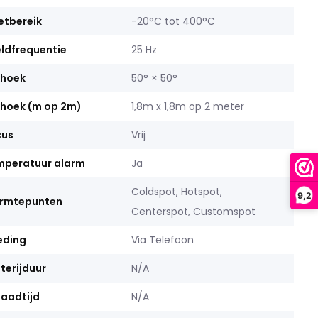
tbereik
-20°C tot 400°C
ldfrequentie
25 Hz
khoek
50° × 50°
khoek (m op 2m)
1,8m x 1,8m op 2 meter
cus
Vrij
mperatuur alarm
Ja
Coldspot, Hotspot,
9,2
rmtepunten
Centerspot, Customspot
eding
Via Telefoon
terijduur
N/A
aadtijd
N/A