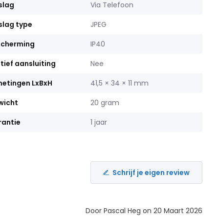
slag
Via Telefoon
lag type
JPEG
scherming
IP40
tief aansluiting
Nee
etingen LxBxH
41,5 × 34 × 11 mm
wicht
20 gram
antie
1 jaar
Schrijf je eigen review
Door Pascal Heg on 20 Maart 2026