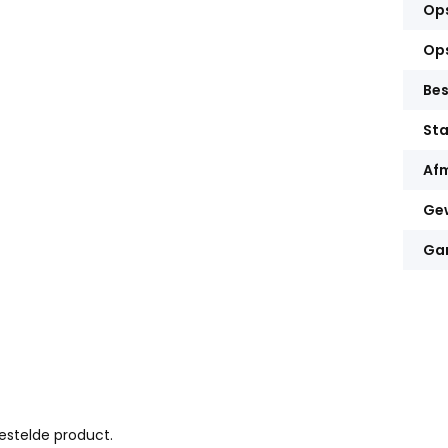
Op
Ops
Be
Sta
Afm
Ge
Gar
bestelde product.