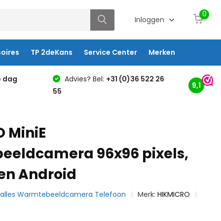
0
Inloggen
oires
TP 2deKans
Service Center
Merken
e dag
Advies? Bel:
+31 (0)36 522 26
9,1
55
 MiniE
eldcamera 96x96 pixels,
 en Android
k alles Warmtebeeldcamera Telefoon
Merk:
HIKMICRO