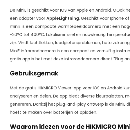
De MiniE is geschikt voor IOS van Apple en Android. OOok 
een adapter voor
Apple
Lightning
. Geschikt voor Iphone o
miniE is een compacte warmtebeeldcamera met een hoge 
-20°C tot 400°C. Lokaliseer snel en nauwkeurig temperatuur
zijn. Vindt luchtlekken, loodgietersproblemen, hete zekerin
MiniE infraroodcamera is een compact en vernuftig instrum
gratis app is het met deze infraroodcamera direct "Plug and
Gebruiksgemak
Met de gratis HIKMICRO Viewer-app voor iOS en Android ku
analyseren en delen. De app biedt diverse kleurpaletten, 
genereren. Dankzij het plug-and-play ontwerp is de MiniE di
hoeft te maken over batterijen of opladen.
Waarom kiezen voor de HIKMICRO Min