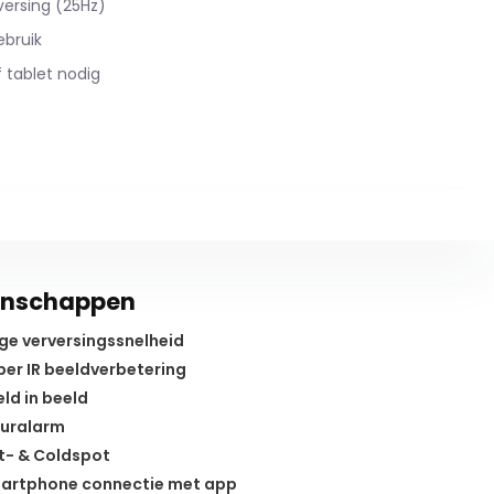
ersing (25Hz)
ebruik
 tablet nodig
enschappen
e verversingssnelheid
er IR beeldverbetering
ld in beeld
uralarm
- & Coldspot
artphone connectie met app