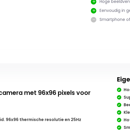
Hoge beeldverv
Eenvoudig in g
Smartphone of
Eig
Hog
camera met 96x96 pixels voor
Sup
Bee
Kle
id. 96x96 thermische resolutie en 25Hz
Hot
Sm