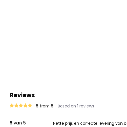
Reviews
5
5
from
Based on 1 reviews
5
van 5
Nette prijs en correcte levering van 