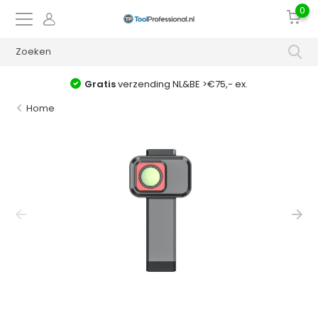
0
Gratis
verzending NL&BE >€75,- ex.
Home