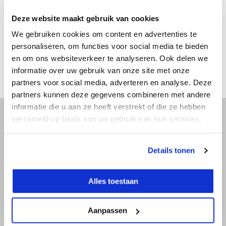
Specificaties
Deze website maakt gebruik van cookies
We gebruiken cookies om content en advertenties te
personaliseren, om functies voor social media te bieden
Reviews
en om ons websiteverkeer te analyseren. Ook delen we
informatie over uw gebruik van onze site met onze
Delen
partners voor social media, adverteren en analyse. Deze
partners kunnen deze gegevens combineren met andere
informatie die u aan ze heeft verstrekt of die ze hebben
verzameld op basis van uw gebruik van hun services.
Advies nodig?
Details tonen
Bel direct met een specialist! Wij zijn
bereikbaar op werkdagen van 9:00 tot
17:30.
Alles toestaan
Aanpassen
036 522 26 55
info@toolprofessional.nl