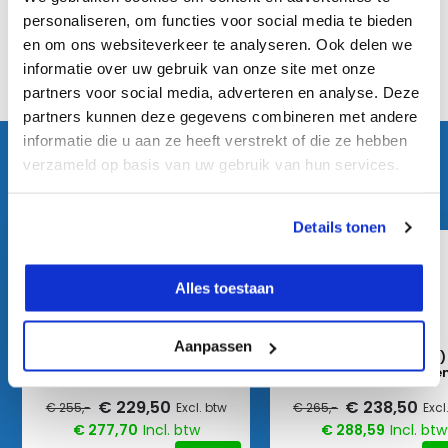
Reviews
personaliseren, om functies voor social media te bieden
en om ons websiteverkeer te analyseren. Ook delen we
informatie over uw gebruik van onze site met onze
Delen
partners voor social media, adverteren en analyse. Deze
partners kunnen deze gegevens combineren met andere
informatie die u aan ze heeft verstrekt of die ze hebben
KIJK OOK HIER EENS NAAR
verzameld op basis van uw gebruik van hun services.
Vergelijkbare producten:
Details tonen
Alles toestaan
Aanpassen
Leica NA320 (20x)
Leica NA324 (24x)
Waterpasinstrument
Waterpasinstrume
€ 229,50
€ 238,50
€ 255,-
Excl. btw
€ 265,-
Excl
€ 277,70
Incl. btw
€ 288,59
Incl. btw