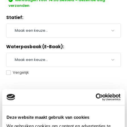
verzonden
Statief:
Waterpasbaak (E-Baak):
Vergelijk
Productomschrijving
Specificaties
Deze website maakt gebruik van cookies
We gebruiken cookies om content en advertenties te