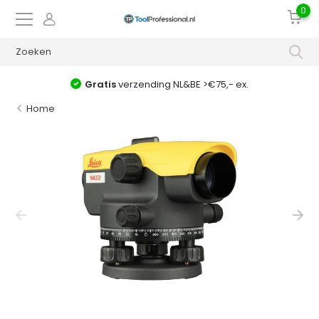
0
Gratis
verzending NL&BE >€75,- ex.
Home