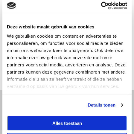
Productomschrijving
Deze website maakt gebruik van cookies
We gebruiken cookies om content en advertenties te
Specificaties
personaliseren, om functies voor social media te bieden
en om ons websiteverkeer te analyseren. Ook delen we
informatie over uw gebruik van onze site met onze
Reviews
partners voor social media, adverteren en analyse. Deze
partners kunnen deze gegevens combineren met andere
Delen
informatie die u aan ze heeft verstrekt of die ze hebben
verzameld op basis van uw gebruik van hun services.
Details tonen
Advies nodig?
Alles toestaan
Bel direct met een specialist! Wij zijn
bereikbaar op werkdagen van 9:00 tot