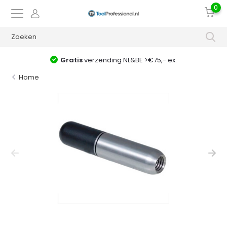
0
Gratis
verzending NL&BE >€75,- ex.
Home