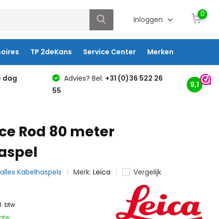
0
Inloggen
oires
TP 2deKans
Service Center
Merken
e dag
Advies? Bel:
+31 (0)36 522 26
9,1
55
ace Rod 80 meter
aspel
 alles Kabelhaspels
Merk:
Leica
Vergelijk
l. btw
 btw