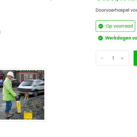
Doorvoerhaspel vo
Op voorraad
Werkdagen voo
-
+