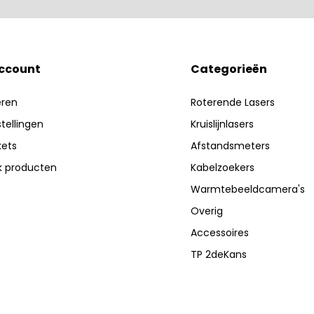
account
Categorieën
eren
Roterende Lasers
stellingen
Kruislijnlasers
kets
Afstandsmeters
jk producten
Kabelzoekers
Warmtebeeldcamera's
Overig
Accessoires
TP 2deKans