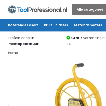
Alle categorieën
Roterende Lasers
Kruislijnlasers
Afstandsmeters
Professioneel in
Gratis
verzending N
meetapparatuur!
ex.
Home