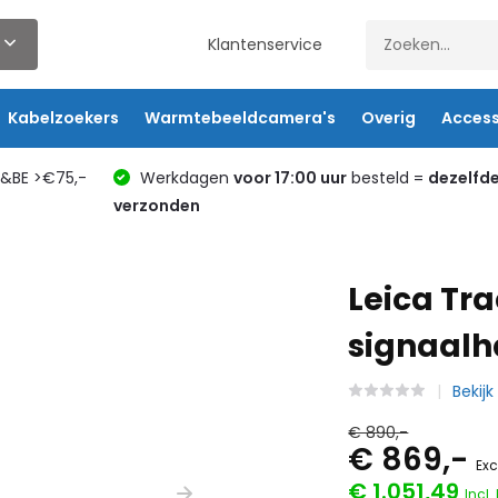
Klantenservice
Kabelzoekers
Warmtebeeldcamera's
Overig
Access
L&BE >€75,-
Werkdagen
voor 17:00 uur
besteld =
dezelfd
verzonden
Leica Tr
signaalh
Bekijk
€ 890,-
€ 869,-
Exc
€ 1.051,49
Incl.