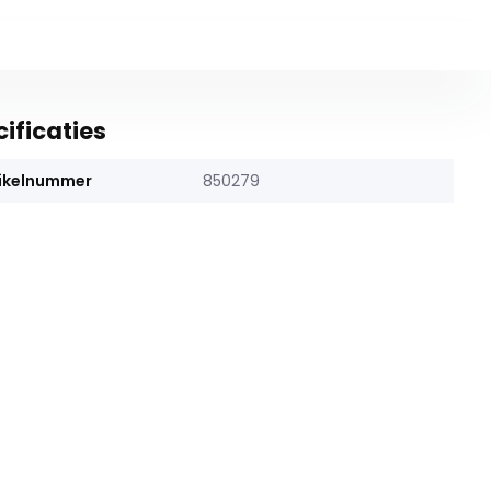
ificaties
ikelnummer
850279