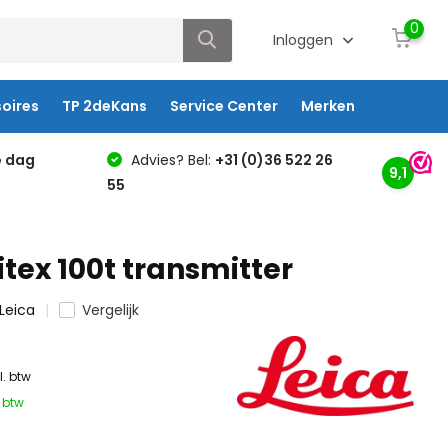
0
Inloggen
oires
TP 2deKans
Service Center
Merken
e dag
Advies? Bel:
+31 (0)36 522 26
9,1
55
itex 100t transmitter
Leica
Vergelijk
l. btw
. btw