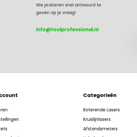
We proberen snel antwoord te
geven op je vraag!
info@toolprofessional.nl
account
Categorieën
eren
Roterende Lasers
stellingen
Kruislijnlasers
kets
Afstandsmeters