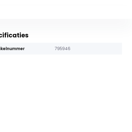
ificaties
ikelnummer
795946