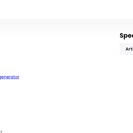
Spec
Art
generator
Hz