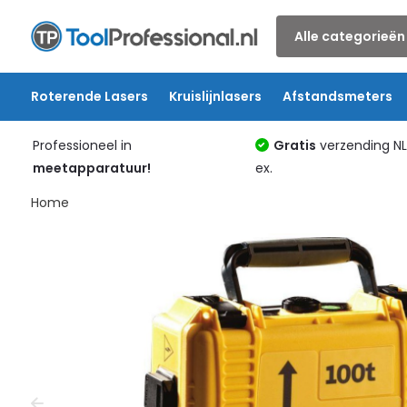
Alle categorieën
Roterende Lasers
Kruislijnlasers
Afstandsmeters
Professioneel in
Gratis
verzending N
meetapparatuur!
ex.
Home