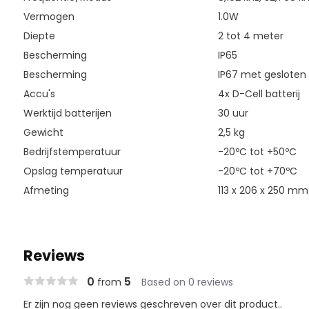
Vermogen
1.0W
Diepte
2 tot 4 meter
Bescherming
IP65
Bescherming
IP67 met gesloten 
Accu's
4x D-Cell batterij
Werktijd batterijen
30 uur
Gewicht
2,5 kg
Bedrijfstemperatuur
-20ºC tot +50ºC
Opslag temperatuur
-20ºC tot +70ºC
Afmeting
113 x 206 x 250 mm
Reviews
0
5
from
Based on 0 reviews
Er zijn nog geen reviews geschreven over dit product..