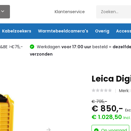
Klantenservice
Kabelzoekers
Warmtebeeldcamera's
Overig
Access
L&BE >€75,-
Werkdagen
voor 17:00 uur
besteld =
dezelfd
verzonden
Leica Dig
Merk:
€ 795,-
€ 850,-
Exc
€ 1.028,50
Incl
Op voorraad