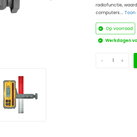
radiofunctie, waa
computers....
Toon
Op voorraad
Werkdagen voo
-
+