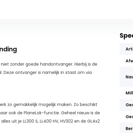
Spec
inding
Art
Afw
e niet zonder goede handontvanger. Hierbij is de
. Deze ontvanger is namelijk in staat om via
Nau
Mil
werk zo gemakkelijk mogelijk maken. Zo beschikt
Ges
ar ook de PlaneLok-functie. Geheel nieuw is de
Ges
alles uit je LL300 S, LL400 HV, HV302 en de GL4x2
Ber