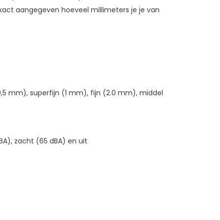
exact aangegeven hoeveel millimeters je je van
(0,5 mm), superfijn (1 mm), fijn (2.0 mm), middel
BA), zacht (65 dBA) en uit