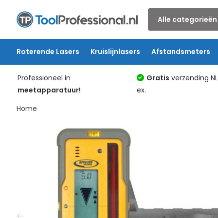
Alle categorieën
Roterende Lasers
Kruislijnlasers
Afstandsmeters
Professioneel in
Gratis
verzending N
meetapparatuur!
ex.
Home