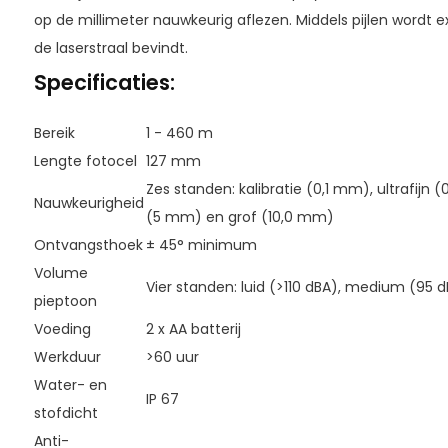
op de millimeter nauwkeurig aflezen. Middels pijlen wordt 
de laserstraal bevindt.
Specificaties:
Bereik
1 - 460 m
Lengte fotocel
127 mm
Zes standen: kalibratie (0,1 mm), ultrafijn 
Nauwkeurigheid
(5 mm) en grof (10,0 mm)
Ontvangsthoek
± 45° minimum
Volume
Vier standen: luid (>110 dBA), medium (95 d
pieptoon
Voeding
2 x AA batterij
Werkduur
>60 uur
Water- en
IP 67
stofdicht
Anti-