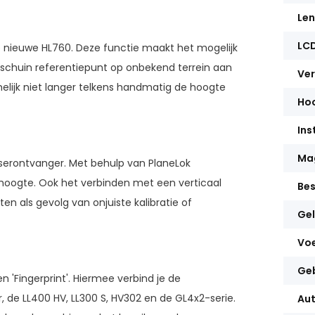
Len
LCD
nieuwe HL760. Deze functie maakt het mogelijk
schuin referentiepunt op onbekend terrein aan
Ver
elijk niet langer telkens handmatig de hoogte
Hoo
Ins
Ma
aserontvanger. Met behulp van PlaneLok
e hoogte. Ook het verbinden met een verticaal
Be
ten als gevolg van onjuiste kalibratie of
Gel
Vo
Geb
 'Fingerprint'. Hiermee verbind je de
 de LL400 HV, LL300 S, HV302 en de GL4x2-serie.
Aut