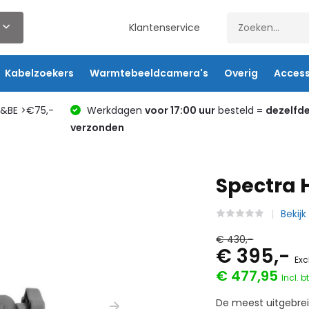
Klantenservice
Kabelzoekers
Warmtebeeldcamera's
Overig
Access
L&BE >€75,-
Werkdagen
voor 17:00 uur
besteld =
dezelfd
verzonden
Spectra 
Bekij
€ 430,-
€ 395,-
Exc
€ 477,95
Incl. b
De meest uitgebrei