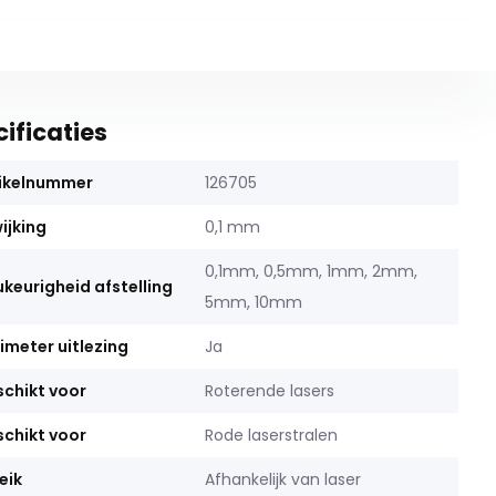
ificaties
ikelnummer
126705
ijking
0,1 mm
0,1mm, 0,5mm, 1mm, 2mm,
keurigheid afstelling
5mm, 10mm
limeter uitlezing
Ja
chikt voor
Roterende lasers
chikt voor
Rode laserstralen
eik
Afhankelijk van laser