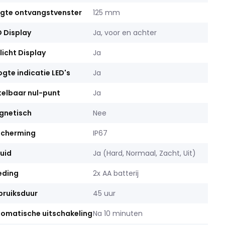
gte ontvangstvenster
125 mm
 Display
Ja, voor en achter
licht Display
Ja
gte indicatie LED's
Ja
telbaar nul-punt
Ja
gnetisch
Nee
scherming
IP67
uid
Ja (Hard, Normaal, Zacht, Uit)
eding
2x AA batterij
ruiksduur
45 uur
omatische uitschakeling
Na 10 minuten