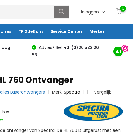
0
Inloggen
oires
TP 2deKans
Service Center
Merken
e dag
Advies? Bel:
+31 (0)36 522 26
9,1
55
HL 760 Ontvanger
k alles Laserontvangers
Merk:
Spectra
Vergelijk
l. btw
tw
de ontvanger van Spectra. De HL 760 is uitgerust met een