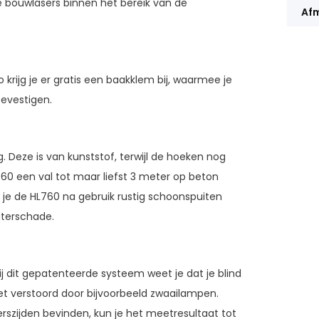
e bouwlasers binnen het bereik van de
Afm
krijg je er gratis een baakklem bij, waarmee je
evestigen.
. Deze is van kunststof, terwijl de hoeken nog
60 een val tot maar liefst 3 meter op beton
 je de HL760 na gebruik rustig schoonspuiten
aterschade.
j dit gepatenteerde systeem weet je dat je blind
et verstoord door bijvoorbeeld zwaailampen.
erszijden bevinden, kun je het meetresultaat tot