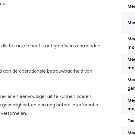
oor;
Me
Me
Mee
REEN die te maken heeft met graafwerkzaamheden
mo
Mee
mo
nd aan de operationele betrouwbaarheid van
Mee
ge
neller en eenvoudiger uit te kunnen voeren.
Mee
e gevoeligheid, en een nog betere interferentie
mo
n verzamelen.
Die
Mee