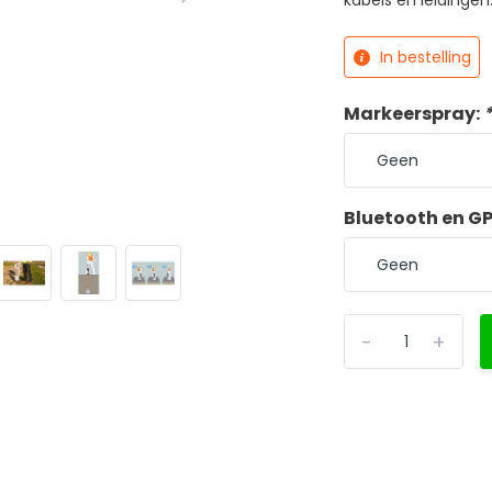
kabels en leidingen.
In bestelling
Markeerspray:
Bluetooth en G
-
+