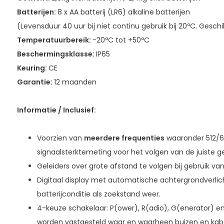
Batterijen:
8 x AA batterij (LR6) alkaline batterijen
(Levensduur 40 uur bij niet continu gebruik bij 20ºC. Geschi
Temperatuurbereik:
-20ºC tot +50ºC
Beschermingsklasse:
IP65
Keuring:
CE
Garantie:
12 maanden
Informatie / Inclusief:
Voorzien van
meerdere frequenties
waaronder 512/64
signaalsterktemeting voor het volgen van de juiste ge
Geleiders over grote afstand te volgen bij gebruik va
Digitaal display met automatische achtergrondverlich
batterijconditie als zoekstand weer.
4-keuze schakelaar: P(ower), R(adio), G(enerator) e
worden vastgesteld waar en waarheen buizen en kabe