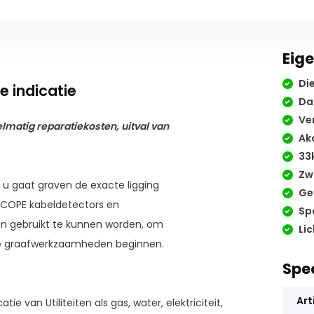
Eig
Die
 indicatie
Dat
Ver
elmatig
reparatiekosten, uitval van
Ako
33k
Zw
u gaat graven de exacte ligging
Ge
.SCOPE kabeldetectors en
Sp
en gebruikt te kunnen worden, om
Lic
t de graafwerkzaamheden beginnen.
Spec
Art
 van Utiliteiten als gas, water, elektriciteit,