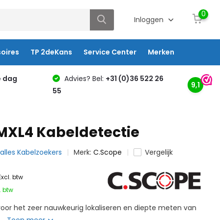
0
Inloggen
oires
TP 2deKans
Service Center
Merken
e dag
Advies? Bel:
+31 (0)36 522 26
9,1
55
MXL4 Kabeldetectie
 alles Kabelzoekers
Merk:
C.Scope
Vergelijk
Excl. btw
. btw
or het zeer nauwkeurig lokaliseren en diepte meten van