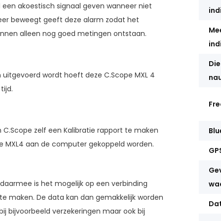
l een akoestisch signaal geven wanneer niet
ind
eer beweegt geeft deze alarm zodat het
Mee
unnen alleen nog goed metingen ontstaan.
ind
Die
h uitgevoerd wordt hoeft deze C.Scope MXL 4
na
ijd.
Fre
 C.Scope zelf een Kalibratie rapport te maken
Blu
an de MXL4 aan de computer gekoppeld worden.
GP
Ge
 daarmee is het mogelijk op een verbinding
wa
 te maken. De data kan dan gemakkelijk worden
Dat
bij bijvoorbeeld verzekeringen maar ook bij