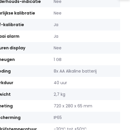
erhouds-indicatie
Nee
rlijkse kalibratie
Nee
f-kalibratie
Ja
ai alarm
Ja
uren display
Nee
heugen
1 GB
eding
8x AA Alkaline batterij
rkduur
40 uur
wicht
2,7 kg
meting
720 x 280 x 65 mm
scherming
IP65
rijfstemperatuur
-20ºC tot +50ºC