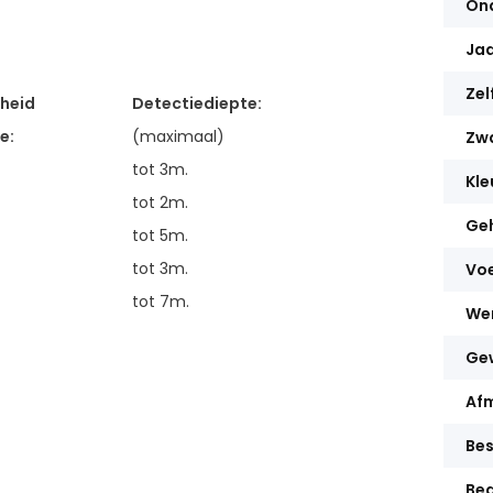
Ond
Jaa
Zel
gheid
Detectiediepte:
e:
(maximaal)
Zwa
tot 3m.
Kle
tot 2m.
Ge
tot 5m.
tot 3m.
Vo
tot 7m.
We
Ge
Af
Be
Bed