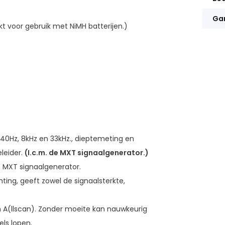
Gar
kt voor gebruik met NiMH batterijen.)
0Hz, 8kHz en 33kHz., dieptemeting en
leider.
(I.c.m. de MXT signaalgenerator.)
n MXT signaalgenerator.
ting, geeft zowel de signaalsterkte,
n A(llscan). Zonder moeite kan nauwkeurig
ls lopen.