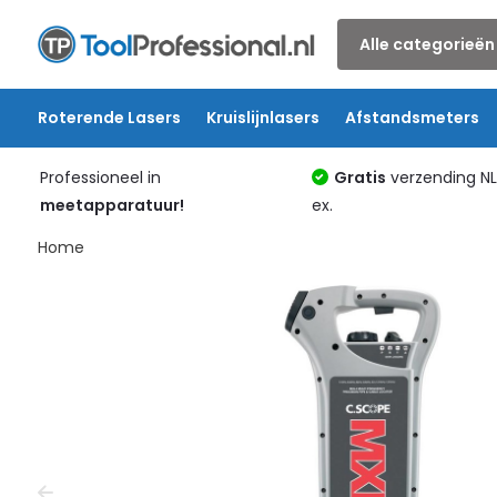
Alle categorieën
Roterende Lasers
Kruislijnlasers
Afstandsmeters
Professioneel in
Gratis
verzending N
meetapparatuur!
ex.
Home