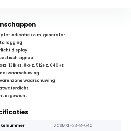
enschappen
pte-indicatie i.c.m. generator
a logging
licht display
estisch signaal
Hz, 131kHz, 8kHz, 512Hz, 640Hz
aai waarschuwing
varenzone waarschuwing
atwaterdicht
ht in gewicht
ificaties
ikelnummer
ZCSMXL-33-8-640