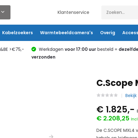
Klantenservice
Kabelzoekers
Warmtebeeldcamera's
Overig
Access
L&BE >€75,-
Werkdagen
voor 17:00 uur
besteld =
dezelfd
verzonden
C.Scope 
Bekijk
€ 1.825,-
€ 2.208,25
Incl
De C.SCOPE MXL4 vo