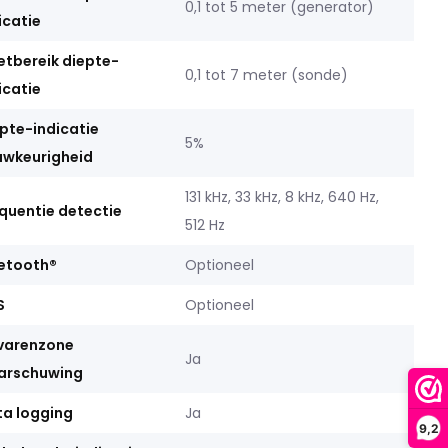
0,1 tot 5 meter (generator)
icatie
tbereik diepte-
0,1 tot 7 meter (sonde)
icatie
pte-indicatie
5%
uwkeurigheid
131 kHz, 33 kHz, 8 kHz, 640 Hz,
quentie detectie
512 Hz
etooth®
Optioneel
S
Optioneel
varenzone
Ja
arschuwing
a logging
Ja
9,2