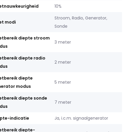
etnauwkeurigheid
10%
Stroom, Radio, Generator,
et modi
Sonde
tbereik diepte stroom
3 meter
dus
tbereik diepte radio
2 meter
dus
tbereik diepte
5 meter
nerator modus
tbereik diepte sonde
7 meter
dus
pte-indicatie
Ja, i.c.m. signaalgenerator
tbereik diepte-