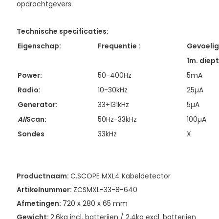
opdrachtgevers.
Technische specificaties:
Eigenschap:
Frequentie :
Gevoeli
1m. diept
Power:
50-400Hz
5mA
Radio:
10-30kHz
25µA
Generator:
33+131kHz
5µA
All
Scan:
50Hz-33kHz
100µA
Sondes
33kHz
X
Productnaam:
C.SCOPE MXL4 Kabeldetector
Artikelnummer:
ZCSMXL-33-8-640
Afmetingen:
720 x 280 x 65 mm
Gewicht:
2,6kg incl. batterijen / 2,4kg excl. batterijen