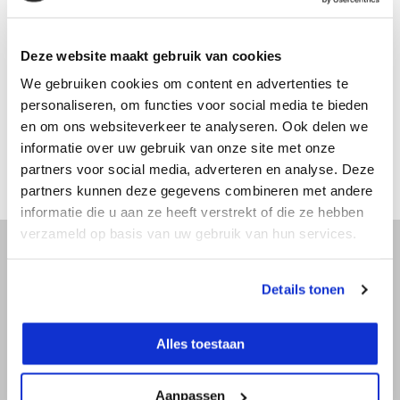
Productomschrijving
Deze website maakt gebruik van cookies
Specificaties
We gebruiken cookies om content en advertenties te
personaliseren, om functies voor social media te bieden
en om ons websiteverkeer te analyseren. Ook delen we
Reviews
informatie over uw gebruik van onze site met onze
partners voor social media, adverteren en analyse. Deze
Delen
partners kunnen deze gegevens combineren met andere
informatie die u aan ze heeft verstrekt of die ze hebben
verzameld op basis van uw gebruik van hun services.
Details tonen
Advies nodig?
Bel direct met een specialist! Wij zijn
Alles toestaan
bereikbaar op werkdagen van 9:00 tot
17:30.
Aanpassen