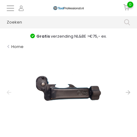
0
Gratis
verzending NL&BE >€75,- ex.
Home