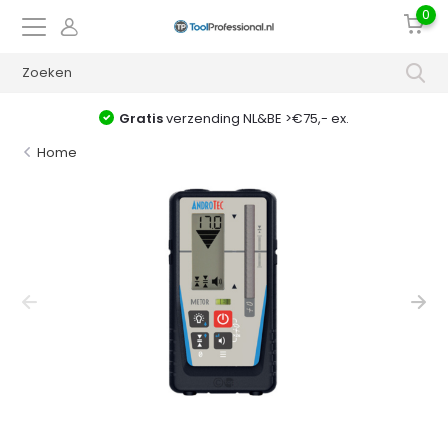
0
Gratis
verzending NL&BE >€75,- ex.
Home