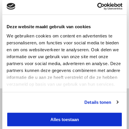
Productomschrijving
Deze website maakt gebruik van cookies
We gebruiken cookies om content en advertenties te
Specificaties
personaliseren, om functies voor social media te bieden
en om ons websiteverkeer te analyseren. Ook delen we
informatie over uw gebruik van onze site met onze
Reviews
partners voor social media, adverteren en analyse. Deze
partners kunnen deze gegevens combineren met andere
Delen
informatie die u aan ze heeft verstrekt of die ze hebben
verzameld op basis van uw gebruik van hun services.
Details tonen
Advies nodig?
Alles toestaan
Bel direct met een specialist! Wij zijn