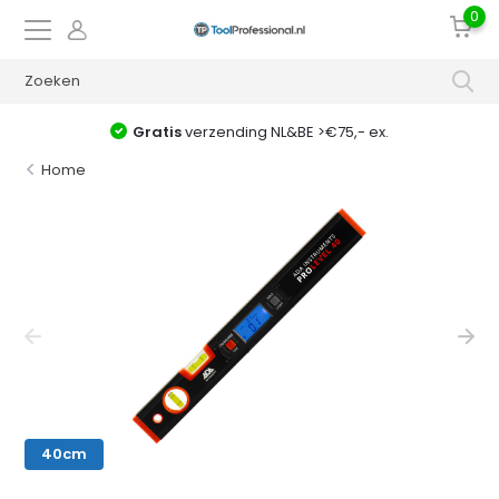
0
Gratis
verzending NL&BE >€75,- ex.
Home
40cm