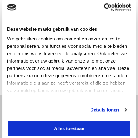
Productomschrijving
Deze website maakt gebruik van cookies
We gebruiken cookies om content en advertenties te
Specificaties
personaliseren, om functies voor social media te bieden
en om ons websiteverkeer te analyseren. Ook delen we
informatie over uw gebruik van onze site met onze
Reviews
partners voor social media, adverteren en analyse. Deze
partners kunnen deze gegevens combineren met andere
Delen
informatie die u aan ze heeft verstrekt of die ze hebben
verzameld op basis van uw gebruik van hun services.
Details tonen
Advies nodig?
Alles toestaan
Bel direct met een specialist! Wij zijn