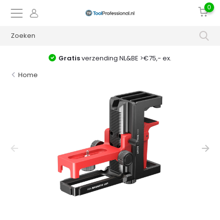
0
Gratis
verzending NL&BE >€75,- ex.
Home